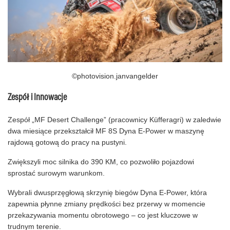
©photovision.janvangelder
Zespół i Innowacje
Zespół „MF Desert Challenge” (pracownicy Küfferagri) w zaledwie
dwa miesiące przekształcił MF 8S Dyna E-Power w maszynę
rajdową gotową do pracy na pustyni.
Zwiększyli moc silnika do 390 KM, co pozwoliło pojazdowi
sprostać surowym warunkom.
Wybrali dwusprzęgłową skrzynię biegów Dyna E-Power, która
zapewnia płynne zmiany prędkości bez przerwy w momencie
przekazywania momentu obrotowego – co jest kluczowe w
trudnym terenie.