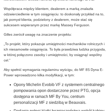
Współpraca między klientem, dealerem a marką znalazła
odzwierciedlenie w tym osiągnięciu: to doskonały przykład na to,
jak pomysł klienta, podzielony z dealerem, może stać się
sukcesem wspieranym przez markę Massey Ferguson.
Gilles zwrócił uwagę na znaczenie projektu:
„To projekt, który pokazuje umiejętności mechaników rolniczych i
ich niesamowite osiągnięcia. To była prawdziwa ludzka przygoda,
w której połączono zasoby i umiejętności, by osiągnąć wspólny
cel.”
Aby spełnić wymagania regulaminu wyścigu, do MF 8S Dyna E-
Power wprowadzono kilka modyfikacji, w tym:
Opony Michelin Evobib VF z systemem centralnego
pompowania opon dostarczone przez PTG, opcja
dostępna w ramach MF By You, centrum
personalizacji MF z siedzibą w Beauvais.
Dodanie pełnej klatki bezpieczeństwa wokół kabiny