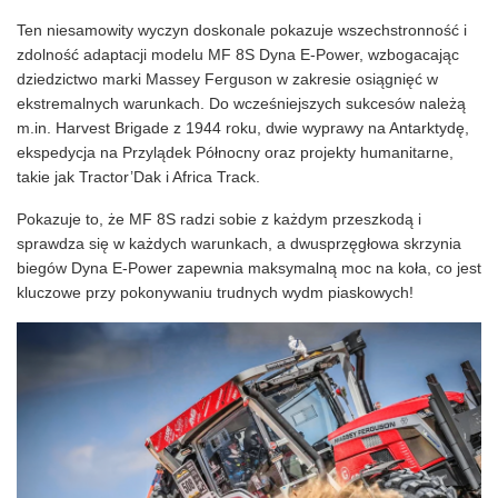
Ten niesamowity wyczyn doskonale pokazuje wszechstronność i
zdolność adaptacji modelu MF 8S Dyna E-Power, wzbogacając
dziedzictwo marki Massey Ferguson w zakresie osiągnięć w
ekstremalnych warunkach. Do wcześniejszych sukcesów należą
m.in. Harvest Brigade z 1944 roku, dwie wyprawy na Antarktydę,
ekspedycja na Przylądek Północny oraz projekty humanitarne,
takie jak Tractor’Dak i Africa Track.
Pokazuje to, że MF 8S radzi sobie z każdym przeszkodą i
sprawdza się w każdych warunkach, a dwusprzęgłowa skrzynia
biegów Dyna E-Power zapewnia maksymalną moc na koła, co jest
kluczowe przy pokonywaniu trudnych wydm piaskowych!