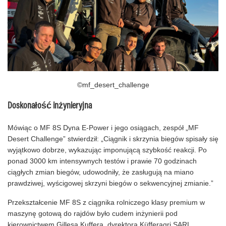
©mf_desert_challenge
Doskonałość inżynieryjna
Mówiąc o MF 8S Dyna E-Power i jego osiągach, zespół „MF
Desert Challenge” stwierdził: „Ciągnik i skrzynia biegów spisały się
wyjątkowo dobrze, wykazując imponującą szybkość reakcji. Po
ponad 3000 km intensywnych testów i prawie 70 godzinach
ciągłych zmian biegów, udowodniły, że zasługują na miano
prawdziwej, wyścigowej skrzyni biegów o sekwencyjnej zmianie.”
Przekształcenie MF 8S z ciągnika rolniczego klasy premium w
maszynę gotową do rajdów było cudem inżynierii pod
kierownictwem Gillesa Kuffera, dyrektora Küfferagri SARL.