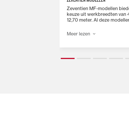
ndarmen zorgen voor
Zeventien MF-modellen bied
ige verdeling van de
keuze uit werkbreedten van 4
en dat gewasresten
12,70 meter. Al deze modell
eenvoudig aanpasbare
verspreidingshoeken van 15, 
Meer lezen
graden, waarmee ze instelbaa
alle voersoorten en
gewasomstandigheden.