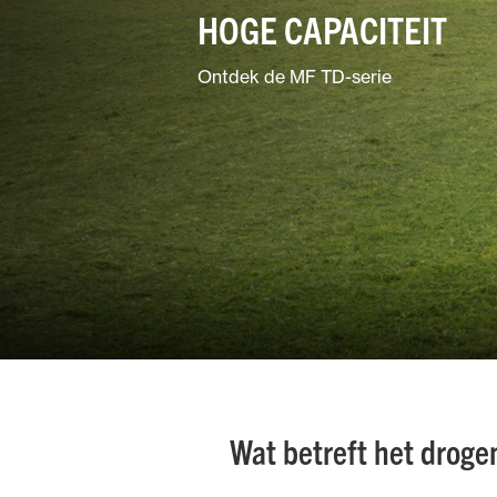
HOGE CAPACITEIT
Tuin &
parkonderhoud
Ontdek de MF TD-serie
Gemengde
bedrijven
Wat betreft het drogen