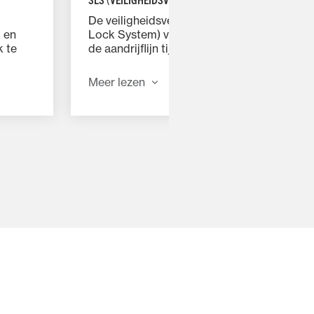
De veiligheidsvergrendeling SLS (Security
Lock System) voorkomt beschadiging van
l en
de aandrijflijn tijdens het op- en
k te
neerklappen.
Meer lezen
inders
elfs op