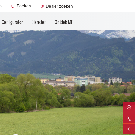
p
Zoeken
Dealer zoeken
Configurator
Diensten
Ontdek MF
Zoek uw
Contact
Delen