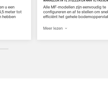
en u een
Alle MF-modellen zijn eenvoudig te
,5 meter tot
configureren en af te stellen om sne
en hebben
efficiënt het gehele bodemoppervla
bestrijken. Synchroon heffen van de
18 en 20,5
buitenste rotors met een centraal
Meer lezen
r zijn voor
hydraulisch hefsysteem met drukcil
garandeert optimale prestaties en
voorkomt eenzijdige belastingen – z
hellingen.