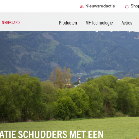
Technische
Aanvullende producten
Smart Check
Nieuwsredactie
Sho
documentatie
Producten
MF Technologie
Acties
N
NEDERLAND
ATIE SCHUDDERS MET EEN