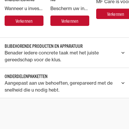
Wanneer u investeert in een machine van Massey Ferguson, geniet u de ondersteuning van AGCO, 's werelds grootste producent van landbouwmachines.
Bescherm uw investering in Massey Ferguson en laat de zorg voor uw machinepark over aan de experts.
Verkennen
Verkennen
Verkennen
BIJBEHORENDE PRODUCTEN EN APPARATUUR
Benader iedere concrete taak met het juiste
gereedschap voor de klus.
ONDERDELENPAKKETTEN
Aangepast aan uw behoeften, gerepareerd met de
snelheid die u nodig hebt.