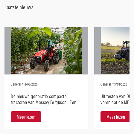
Laatste nieuws
General
/ 18/03/2026
General
/ 13/03/2026
De nieuwe generatie compacte
Uit testen van DL
tractoren van Massey Ferguson : Een
voren dat de MF 8S
modern ontwerp met robuuste
E‑Power de zuinigst
prestaties
Meer lezen
Meer lezen