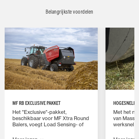
Belangrijkste voordelen
HOGESNELHE
MF RB EXCLUSIVE PAKKET
Met het no
Het "Exclusive"-pakket,
van Massey
beschikbaar voor MF Xtra Round
werksnelhe
Balers, voegt Load Sensing- of
nokvrije pi
TIM-functionaliteit toe. Dit
bewegende 
nieuwe pakket functies maakt