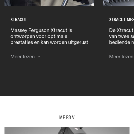
XTRACUT
XTRACUT-ME
Massey Ferguson Xtracut is
De Xtracut 
ontworpen voor optimale
van twee s
prestaties en kan worden uitgerust
bediende 
met 13, 17 of 25 messen. De snij-
afzonderlij
inrichtingen zijn voorzien van de
cabine, afh
Meer lezen
Meer lezen
langste messen op de markt,
klant nodig
zodat al het passerende materiaal
kan één me
gegarandeerd wordt gesneden.
messenbank
messen on
MF RB V