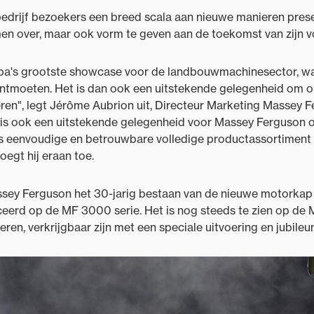
t bedrijf bezoekers een breed scala aan nieuwe manieren pres
n over, maar ook vorm te geven aan de toekomst van zijn vo
opa's grootste showcase voor de landbouwmachinesector, wa
ontmoeten. Het is dan ook een uitstekende gelegenheid om 
ren", legt Jérôme Aubrion uit, Directeur Marketing Massey 
is ook een uitstekende gelegenheid voor Massey Ferguson 
s eenvoudige en betrouwbare volledige productassortiment d
oegt hij eraan toe.
sey Ferguson het 30-jarig bestaan van de nieuwe motorkap m
eerd op de MF 3000 serie. Het is nog steeds te zien op de M
eren, verkrijgbaar zijn met een speciale uitvoering en jubile