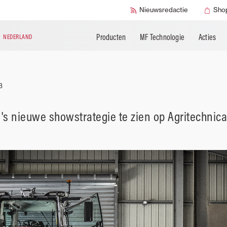
Technische
Aanvullende producten
Smart Check
Nieuwsredactie
Sho
documentatie
Producten
MF Technologie
Acties
N
NEDERLAND
3
s nieuwe showstrategie te zien op Agritechnica