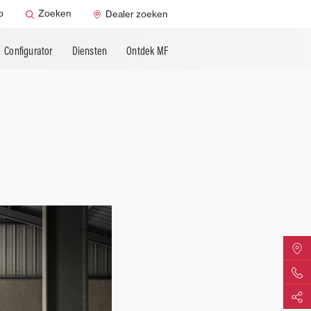
p
Zoeken
Dealer zoeken
Configurator
Diensten
Ontdek MF
Zoek uw
Contact
Delen