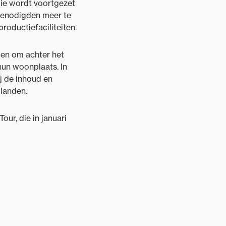
die wordt voortgezet
 genodigden meer te
oductiefaciliteiten.
len om achter het
hun woonplaats. In
j de inhoud en
 landen.
ur, die in januari