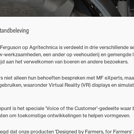
standbeleving
erguson op Agritechnica is verdeeld in drie verschillende se
uw-werkzaamheden, een ander op veehouderij en gemengde 
wijd aan het verwelkomen van boeren en andere bezoekers.
s niet alleen hun behoeften bespreken met MF eXperts, ma
 gebruiken, waaronder Virtual Reality (VR) displays en simula
punt is het speciale 'Voice of the Customer'-gedeelte waar
aten om toekomstige ontwikkelingen te helpen vormgeven.
zegd dat onze producten 'Designed by Farmers, for Farmers'