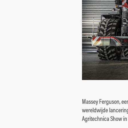
Tuin &
parkonderhoud
Gemengde
bedrijven
Massey Ferguson, ee
wereldwijde lancering
Agritechnica Show in