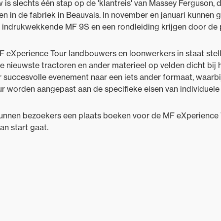
is slechts één stap op de 'klantreis' van Massey Ferguson, 
n in de fabriek in Beauvais. In november en januari kunnen
indrukwekkende MF 9S en een rondleiding krijgen door de pr
F eXperience Tour landbouwers en loonwerkers in staat stel
de nieuwste tractoren en ander materieel op velden dicht bij 
r succesvolle evenement naar een iets ander formaat, waarbi
r worden aangepast aan de specifieke eisen van individuele
unnen bezoekers een plaats boeken voor de MF eXperience To
van start gaat.