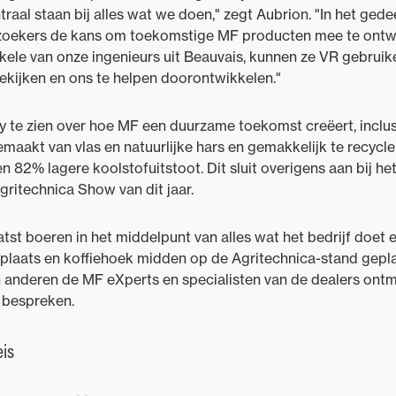
traal staan bij alles wat we doen," zegt Aubrion. "In het gede
zoekers de kans om toekomstige MF producten mee te ontwi
kele van onze ingenieurs uit Beauvais, kunnen ze VR gebrui
ekijken en ons te helpen doorontwikkelen."
ay te zien over hoe MF een duurzame toekomst creëert, inclu
akt van vlas en natuurlijke hars en gemakkelijk te recyclen
n 82% lagere koolstofuitstoot. Dit sluit overigens aan bij h
gritechnica Show van dit jaar.
st boeren in het middelpunt van alles wat het bedrijf doet
plaats en koffiehoek midden op de Agritechnica-stand gepla
n anderen de MF eXperts en specialisten van de dealers on
 bespreken.
eis