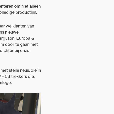
enteren om niet alleen
lledige productlijn.
ar we klanten van
ons nieuwe
Ferguson, Europa &
om door te gaan met
ichter bij onze
et steile neus, die in
F 5S trekkers die,
umlogo.