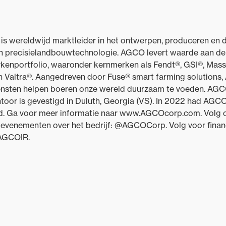
wereldwijd marktleider in het ontwerpen, produceren en d
precisielandbouwtechnologie. AGCO levert waarde aan de kl
rkenportfolio, waaronder kernmerken als Fendt®, GSI®, Mas
n Valtra®. Aangedreven door Fuse® smart farming solutions, 
ensten helpen boeren onze wereld duurzaam te voeden. AGCO
toor is gevestigd in Duluth, Georgia (VS). In 2022 had AGC
rd. Ga voor meer informatie naar www.AGCOcorp.com. Volg o
n evenementen over het bedrijf: @AGCOCorp. Volg voor finan
#AGCOIR.