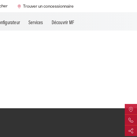
cher
Trouver un concessionnaire
onfigurateur
Services
Découvrir MF
Trouver
Contact 
Partage