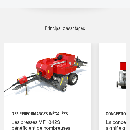
Principaux avantages
DES PERFORMANCES INÉGALÉES
CONCEPTION 
Les presses MF 1842S
La concept
bénéficient de nombreuses
signifie qu