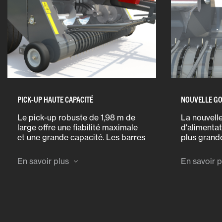
PICK-UP HAUTE CAPACITÉ
NOUVELLE GO
Le pick-up robuste de 1,98 m de
La nouvell
large offre une fiabilité maximale
d'alimenta
et une grande capacité. Les barres
plus grande
porte-dents à haut régime
contrôlé de
maximisent la capacité
chambre de
En savoir plus
En savoir p
d'alimentation et permettent des
grande ouv
vitesses de travail plus rapides.
un flux de 
entrave.