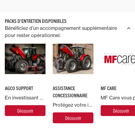
conception éprouvée a été choisie
d'attelage 
pour son excellente fiabilité et sa
excellente 
longue durée de vie.
réduction d
PACKS D’ENTRETIEN DISPONIBLES
Bénéficiez d’un accompagnement supplémentaire
pour rester opérationnel.
AGCO SUPPORT
ASSISTANCE
MF CARE
CONCESSIONNAIRE
En investissant dans une machine Massey Ferguson, vous bénéficiez de l’accompagnement d’AGCO, le plus grand fabricant mondial de machines agricoles.
Protégez votre investissement en confiant votre machine Massey Ferguson à nos experts.
Découvrir
Découvrir
Découvrir