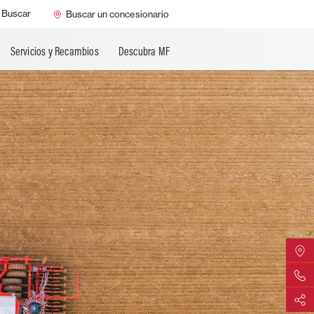
Buscar
Buscar un concesionario
Servicios y Recambios
Descubra MF
Encontr
Contáct
Compart