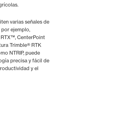
grícolas.
ten varias señales de
, por ejemplo,
RTX™, CenterPoint
tura Trimble® RTK
como NTRIP, puede
ogía precisa y fácil de
roductividad y el