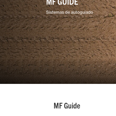
MF GUIDE
Cuidado del
terreno
Sistemas de autoguiado
Explotaciones
mixtas
MF Guide