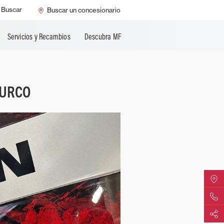
Buscar
Buscar un concesionario
Servicios y Recambios
Descubra MF
TURCO
Encontr
Contáct
Compart