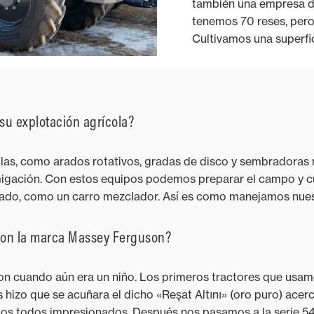
también una empresa d
tenemos 70 reses, pero
Cultivamos una superfic
su explotación agrícola?
las, como arados rotativos, gradas de disco y sembradora
umigación. Con estos equipos podemos preparar el campo y cu
ado, como un carro mezclador. Así es como manejamos nues
 con la marca Massey Ferguson?
n cuando aún era un niño. Los primeros tractores que usam
 hizo que se acuñara el dicho «Reşat Altını» (oro puro) ace
mos todos impresionados. Después nos pasamos a la serie 