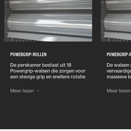
POWERGRIP-ROLLEN
POWERGRIP-
De perskamer bestaat uit 18
De walsen 
Powergrip-walsen die zorgen voor
vervaardig
een stevige grip en snellere rotatie
massieve b
van de baal voor een hogere
hoogste d
dichtheid en betere baalvorm.
prestaties 
Meer lezen
Meer lezen
bekend om
ontwerp e
extreemst
doorstaan.