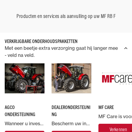
Producten en services als aanvulling op uw MF RB F
VERKRIJGBARE ONDERHOUDSPAKKETTEN
Met een beetje extra verzorging gaat hij langer mee
- veld na veld.
AGCO
DEALERONDERSTEUNI
MF CARE
ONDERSTEUNING
NG
Wanneer u investeert in een machine van Massey Ferguson, geniet u de ondersteuning van AGCO, 's werelds grootste producent van landbouwmachines.
Bescherm uw investering in Massey Ferguson en laat de zorg voor uw machinepark over aan de experts.
Verkennen