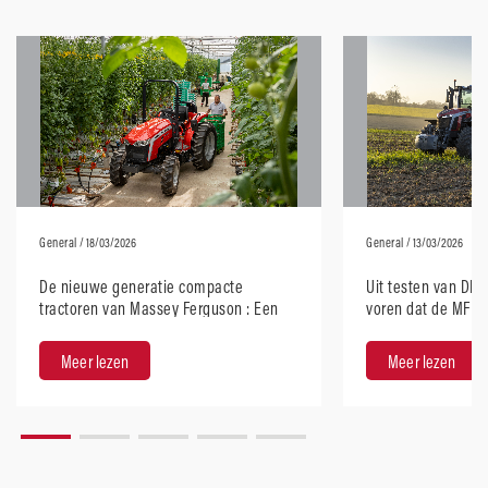
General
/ 18/03/2026
General
/ 13/03/2026
De nieuwe generatie compacte
Uit testen van DL
tractoren van Massey Ferguson : Een
voren dat de MF 8S
modern ontwerp met robuuste
E‑Power de zuinigst
prestaties
Meer lezen
Meer lezen