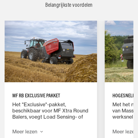
Belangrijkste voordelen
MF RB EXCLUSIVE PAKKET
HOGESNELHE
Het "Exclusive"-pakket,
Met het no
beschikbaar voor MF Xtra Round
van Massey
Balers, voegt Load Sensing- of
werksnelhe
TIM-functionaliteit toe. Dit
nokvrije pi
nieuwe pakket functies maakt
bewegende 
Meer lezen
Meer lezen
gebruik van de load sensing
daardoor st