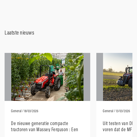
Laatste nieuws
General
/ 18/03/2026
General
/ 13/03/2026
De nieuwe generatie compacte
Uit testen van DL
tractoren van Massey Ferguson : Een
voren dat de MF 8S
modern ontwerp met robuuste
E‑Power de zuinigst