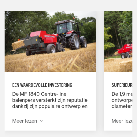
EEN WAARDEVOLLE INVESTERING
SUPERIEURE 
De MF 1840 Centre-line
De 1,9 mete
balenpers versterkt zijn reputatie
ontworpen 
dankzij zijn populaire ontwerp en
diameter en
sterke reputatie als de perfecte
dicht op el
kleine vierkantebalenpers. Of u
tanden, die
Meer lezen
Meer lezen
nu balen perst van een paar
zwad netjes
hectare per jaar voor uw eigen
opgeraapt,
vee of duizenden balen per jaar
beschadige