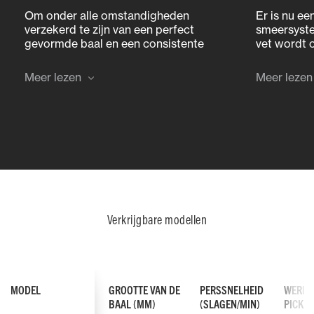
Om onder alle omstandigheden
Er is nu ee
verzekerd te zijn van een perfect
smeersyste
gevormde baal en een consistente
vet wordt 
baaldichtheid, is de OptiForm-
toegediend 
perskamer 460 mm (of 30%)
Er zijn ze
Meer lezen
Meer lezen
langer dan die van het voorgaande
knoperkop.
model, de MF 1839-balenpers.
garandeer
efficiënt 
Verkrijgbare modellen
MODEL
GROOTTE VAN DE
PERSSNELHEID
WERKB
BAAL (MM)
(SLAGEN/MIN)
PICK-U