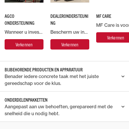
AGCO
DEALERONDERSTEUNI
MF CARE
ONDERSTEUNING
NG
Wanneer u investeert in een machine van Massey Ferguson, geniet u de ondersteuning van AGCO, 's werelds grootste producent van landbouwmachines.
Bescherm uw investering in Massey Ferguson en laat de zorg voor uw machinepark over aan de experts.
Verkennen
Verkennen
Verkennen
BIJBEHORENDE PRODUCTEN EN APPARATUUR
Benader iedere concrete taak met het juiste
gereedschap voor de klus.
ONDERDELENPAKKETTEN
Aangepast aan uw behoeften, gerepareerd met de
snelheid die u nodig hebt.