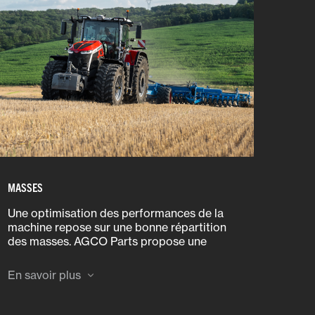
MASSES
Une optimisation des performances de la
machine repose sur une bonne répartition
des masses. AGCO Parts propose une
gamme de masses d’origine conçues par
Massey Ferguson qui offrent un lestage
En savoir plus
optimal et durable de votre tracteur
Massey Ferguson.