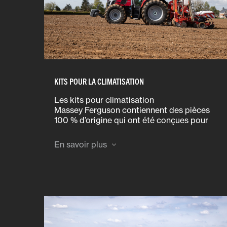
KITS POUR LA CLIMATISATION
Les kits pour climatisation
Massey Ferguson contiennent des pièces
100 % d’origine qui ont été conçues pour
fonctionner dans un environnement extrême
pendant des périodes prolongées, vous
En savoir plus
garantissant ainsi une durabilité éprouvée et
un fonctionnement fiable du système de
climatisation.