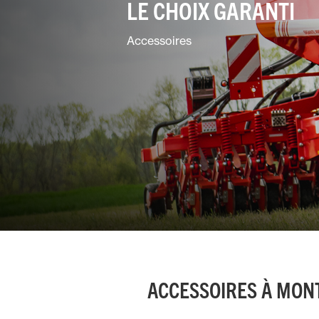
LE CHOIX GARANTI
Espaces
verts
Accessoires
Mixtes
ACCESSOIRES À MON