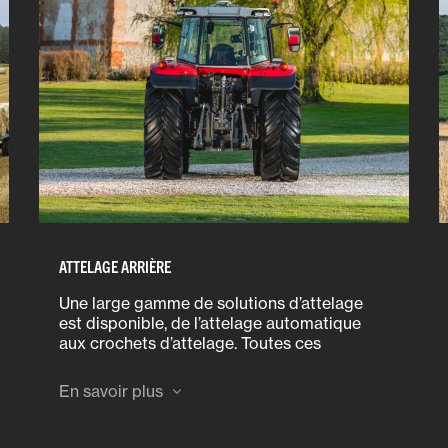
ATTELAGE ARRIÈRE
Une large gamme de solutions d’attelage
est disponible, de l’attelage automatique
aux crochets d’attelage. Toutes ces
solutions sont conçues pour vous garantir
un attelage robuste et fiable de votre outil
En savoir plus
ou de votre remorque.