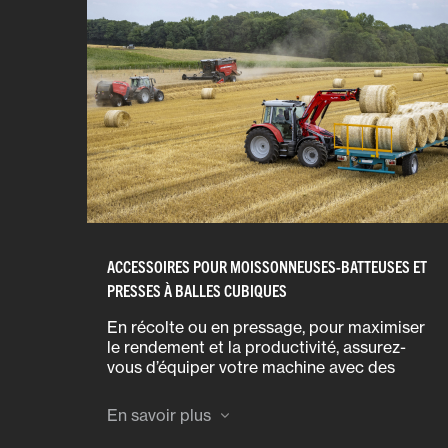
ACCESSOIRES POUR MOISSONNEUSES-BATTEUSES ET
PRESSES À BALLES CUBIQUES
En récolte ou en pressage, pour maximiser
le rendement et la productivité, assurez-
vous d’équiper votre machine avec des
accessoires d’origine conçus et approuvés
en usine et à monter en concession.
En savoir plus