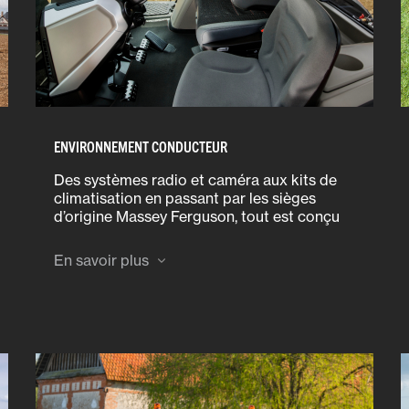
ENVIRONNEMENT CONDUCTEUR
Des systèmes radio et caméra aux kits de
climatisation en passant par les sièges
d’origine Massey Ferguson, tout est conçu
pour optimiser l’environnement du
conducteur. Parez à toute éventualité en
En savoir plus
installant une trousse de premier secours,
un extincteur et un triangle de signalisation.