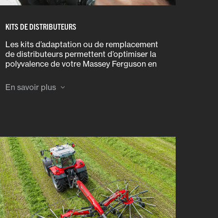
KITS DE DISTRIBUTEURS
Les kits d’adaptation ou de remplacement
de distributeurs permettent d’optimiser la
polyvalence de votre Massey Ferguson en
augmentant le nombre d’opérations
hydrauliques qu’il peut réaliser.
En savoir plus