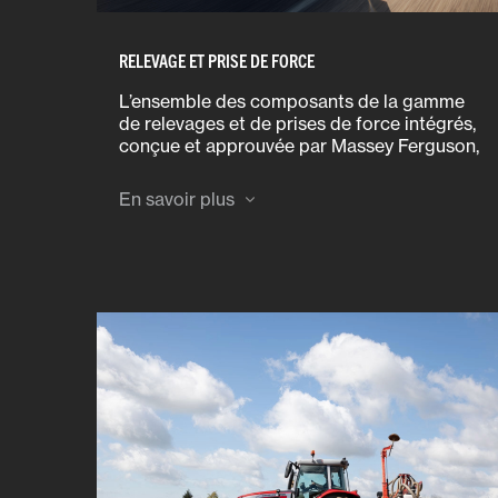
RELEVAGE ET PRISE DE FORCE
L’ensemble des composants de la gamme
de relevages et de prises de force intégrés,
conçue et approuvée par Massey Ferguson,
est testé et validé pour satisfaire à des
exigences de tolérance et de performance
En savoir plus
élevées, et est d’une fiabilité à toute
épreuve.