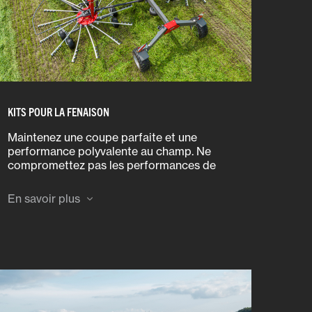
KITS POUR LA FENAISON
Maintenez une coupe parfaite et une
performance polyvalente au champ. Ne
compromettez pas les performances de
votre outil Massey Ferguson. Utilisez
uniquement des pièces de rechange et des
En savoir plus
kits d’accessoires d’origine
Massey Ferguson.