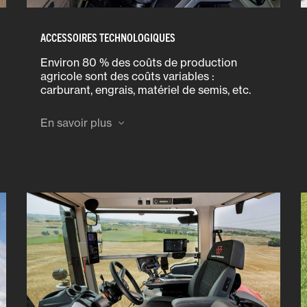
ACCESSOIRES TECHNOLOGIQUES
Environ 80 % des coûts de production
agricole sont des coûts variables :
carburant, engrais, matériel de semis, etc.
Grâce au guidage automatique MF, vous
pouvez améliorer votre productivité et
En savoir plus
réduire ces coûts.