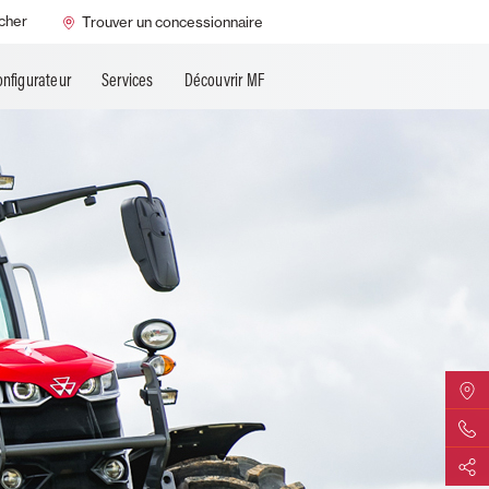
cher
Trouver un concessionnaire
onfigurateur
Services
Découvrir MF
Trouver
Contact 
Partage