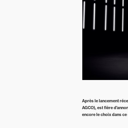
Espaces
verts
Mixtes
Après le lancement réc
AGCO), est fière d'anno
encore le choix dans ce