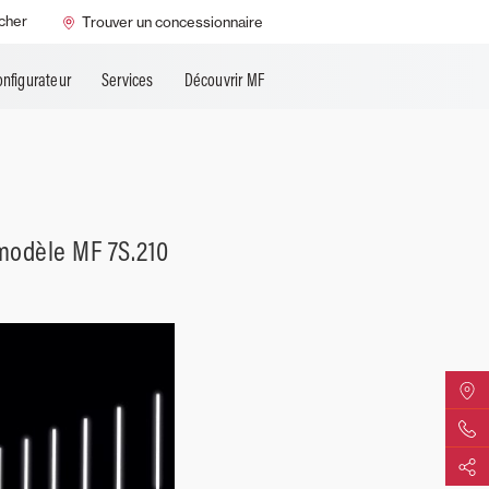
cher
Trouver un concessionnaire
onfigurateur
Services
Découvrir MF
modèle MF 7S.210
Trouver
Contact 
Partage