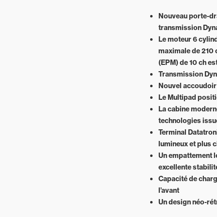
Nouveau porte-dra
transmission Dyna
Le moteur 6 cylin
maximale de 210 c
(EPM) de 10 ch es
Transmission Dyna
Nouvel accoudoir
Le Multipad posit
La cabine moderne
technologies issu
Terminal Datatronic
lumineux et plus c
Un empattement lo
excellente stabil
Capacité de charg
l’avant
Un design néo-rét