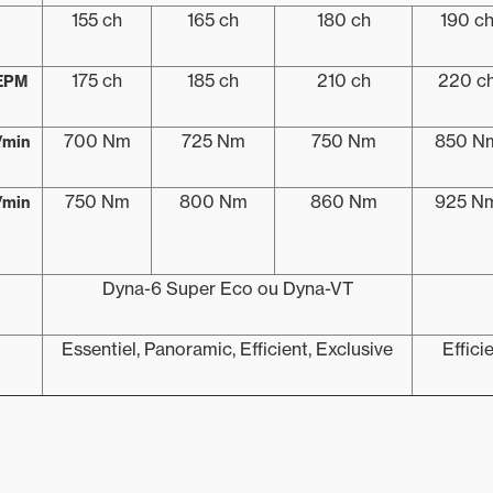
155 ch
165 ch
180 ch
190 c
175 ch
185 ch
210 ch
220 c
 EPM
700 Nm
725 Nm
750 Nm
850 N
/min
750 Nm
800 Nm
860 Nm
925 N
/min
Dyna-6 Super Eco ou Dyna-VT
Essentiel, Panoramic, Efficient, Exclusive
Effici