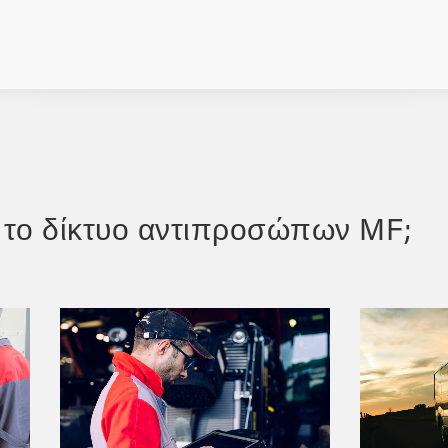
τε το δίκτυο αντιπροσώπων MF;