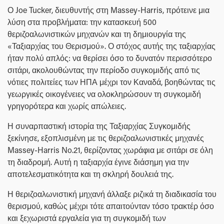
Ο Joe Tucker, διευθυντής στη Massey-Harris, πρότεινε μια
λύση στα προβλήματα: την κατασκευή 500
θεριζοαλωνιστικών μηχανών και τη δημιουργία της
«Ταξιαρχίας του Θερισμού». Ο στόχος αυτής της ταξιαρχίας
ήταν πολύ απλός: να θερίσει όσο το δυνατόν περισσότερο
σιτάρι, ακολουθώντας την περίοδο συγκομιδής από τις
νότιες πολιτείες των ΗΠΑ μέχρι τον Καναδά, βοηθώντας τις
γεωργικές οικογένειες να ολοκληρώσουν τη συγκομιδή
γρηγορότερα και χωρίς απώλειες.
Η συναρπαστική ιστορία της Ταξιαρχίας Συγκομιδής
ξεκίνησε, εξοπλισμένη με τις θεριζοαλωνιστικές μηχανές
Massey-Harris No.21, θερίζοντας χωράφια με σιτάρι σε όλη
τη διαδρομή. Αυτή η ταξιαρχία έγινε διάσημη για την
αποτελεσματικότητα και τη σκληρή δουλειά της.
Η θεριζοαλωνιστική μηχανή άλλαξε ριζικά τη διαδικασία του
θερισμού, καθώς μέχρι τότε απαιτούνταν τόσο τρακτέρ όσο
και ξεχωριστά εργαλεία για τη συγκομιδή των