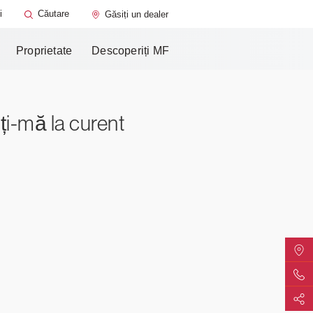
rvice
MF Care
i
Căutare
Găsiți un dealer
e
Proprietate
Descoperiți MF
ți-mă la curent
Găsiți
Contac
Partaj