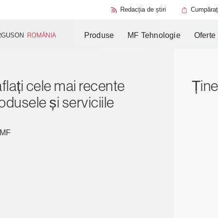
Opțiuni de se
AGCO Reman
Mogi das Cruzes
Liste de piese
Changzhou
Redacția de știri
Cumpăraț
Documentați
Produse
complementare
tehnică
Produse
MF Tehnologie
Oferte
RGUSON
ROMÂNIA
flați cele mai recente
Ține
odusele și serviciile
v MF