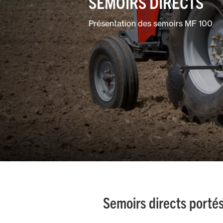
SEMOIRS DIRECTS
Pulvérisation
Présentation des semoirs MF 100
Vignobles et
vergers
Semoirs directs porté