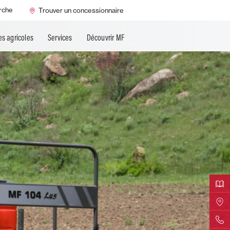
rche
Trouver un concessionnaire
es agricoles
Services
Découvrir MF
Télécha
Trouver
Contact