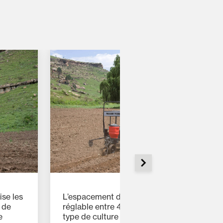
se les
L’espacement des rangs est facilement
 de
réglable entre 45 et 100 cm en fonction du
e
type de culture à semer. Les semoirs