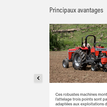
Principaux avantages
gs est facilement
Ces robustes machines mont
100 cm en fonction du
l’attelage trois points sont p
er. Les semoirs
adaptées aux exploitations d