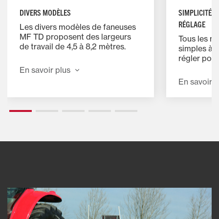
SIMPLICITÉ D
DIVERS MODÈLES
RÉGLAGE
Les divers modèles de faneuses
MF TD proposent des largeurs
Tous les m
de travail de 4,5 à 8,2 mètres.
simples à 
Chacun offre des angles
régler pou
d’épandage facilement réglables
rapide et e
En savoir plus
de 15, 18 et 20,5 degrés pour
Dispositif 
En savoir p
s’adapter à tous les fourrages et
synchronisé
toutes les conditions de récolte.
qui permet,
hydraulique
vérins, d’op
performance
charges la
pente.