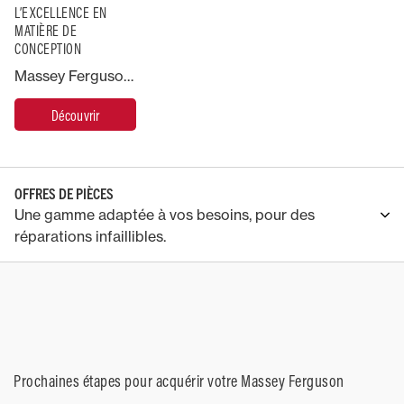
L’EXCELLENCE EN
MATIÈRE DE
CONCEPTION
Massey Ferguson a toujours offert aux agriculteurs des solutions à la fois innovantes et pratiques pour qu’ils puissent faire face aux défis du quotidien. La Gamme Mondiale MF 4700 perpétue cette tradition en proposant une gamme de tracteurs ultra modernes et performants, robustes et pratiques, offrant des niveaux d’efficacité exceptionnels pour tout type d’exploitation dans le monde.
Découvrir
OFFRES DE PIÈCES
Une gamme adaptée à vos besoins, pour des
réparations infaillibles.
Prochaines étapes pour acquérir votre Massey Ferguson