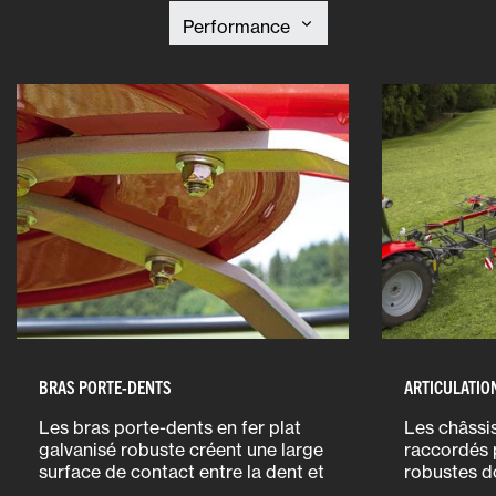
BRAS PORTE-DENTS
ARTICULATIO
Les bras porte-dents en fer plat
Les châssi
galvanisé robuste créent une large
raccordés p
surface de contact entre la dent et
robustes d
le disque du rotor. Cela assure une
collets spé