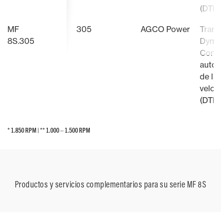
(DTM
MF
305
AGCO Power
Trans
8S.305
Dyna-
Con g
autom
de la
veloc
(DTM
* 1.850 RPM | ** 1.000 – 1.500 RPM
* 1.850 RPM | ** 1.000 – 1.500 RPM
Productos y servicios complementarios para su serie MF 8S