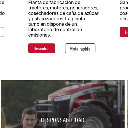
otal
Superficie total
Superficie
de
Planta de fabricación de
San
reas
14,7 hectáreas
cubierta
tractores, motores, generadores,
pro
147 000 m²
ndo
cosechadoras de caña de azúcar
cos
y pulverizadores. La planta
des
también dispone de un
laboratorio de control de
D
r
Descubra
Cerrar
emisiones.
Descubra
Vista rápida
RESPONSABILIDAD