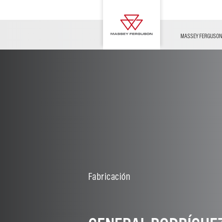
FUSE
MF POSVENTA
Contáctenos
Innovación
AGCO Parts y Servicios
Noticias
MASSEY FERGUSO
Ganadería
Explotaciones
agrícolas
Fabricación
Viñedos y fruta