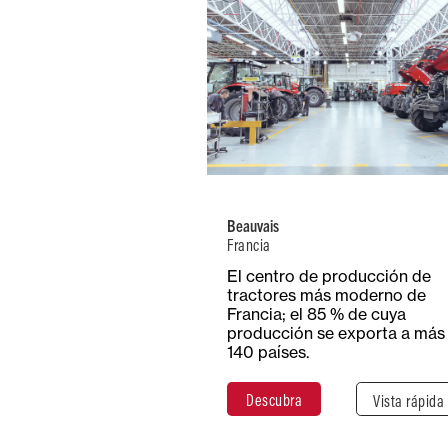
Francia
Número de
Tipo
empleados
producc
2300+
Tract
Beauvais
Francia
Superficie t
Superficie
El centro de producción de
Más de
cubierta
tractores más moderno de
hectár
54 000 m²
Francia; el 85 % de cuya
producción se exporta a más
140 países.
Descubra
Cerra
Descubra
Vista rápida