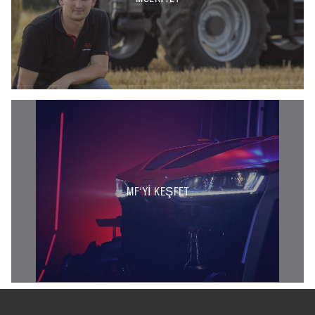
MF’YI KEŞFET