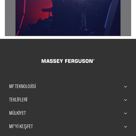
MF TEKNOLOJISI
TEKLİFLERİ
MÜLKIYET
MF'YI KEŞFET