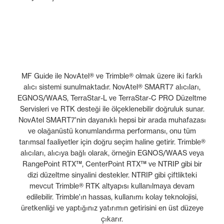
MF Guide ile NovAtel® ve Trimble® olmak üzere iki farklı
alıcı sistemi sunulmaktadır. NovAtel® SMART7 alıcıları,
EGNOS/WAAS, TerraStar-L ve TerraStar-C PRO Düzeltme
Servisleri ve RTK desteği ile ölçeklenebilir doğruluk sunar.
NovAtel SMART7'nin dayanıklı hepsi bir arada muhafazası
ve olağanüstü konumlandırma performansı, onu tüm
tarımsal faaliyetler için doğru seçim haline getirir. Trimble®
alıcıları, alıcıya bağlı olarak, örneğin EGNOS/WAAS veya
RangePoint RTX™, CenterPoint RTX™ ve NTRIP gibi bir
dizi düzeltme sinyalini destekler. NTRIP gibi çiftlikteki
mevcut Trimble® RTK altyapısı kullanılmaya devam
edilebilir. Trimble'ın hassas, kullanımı kolay teknolojisi,
üretkenliği ve yaptığınız yatırımın getirisini en üst düzeye
çıkarır.