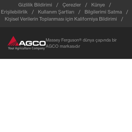
Gizlilik Bildirimi
Çerezler
Künye
Erişilebilirlik
Kullanım Şartları
Bilgilerimi Satma
Kişisel Verilerin Toplanması için Kaliforniya Bildirimi
Massey Ferguson® dünya çapında bir
AGCO markasıdır