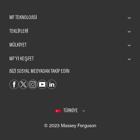
MF TEKNOLOJISI
TEKLİFLERİ
MÜLKIYET
MF'YI KEŞFET
BİZİ SOSYAL MEDYADAN TAKİP EDİN
TÜRKIYE
© 2023 Massey Ferguson