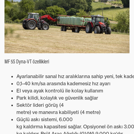
MF 5S Dyna-VT özellikleri
Ayarlanabilir sanal hız aralıklarına sahip yeni, tek k
0,1–40 km/sa arasında kademesiz hız ayarı
El veya ayak kontrolü ile kolay kullanım
Park kilidi, kolaylık ve güvenlik sağlar
Sektör lideri görüş (4
metre) ve manevra kabiliyeti (4 metre)
Güçlü askı sistemi, 6.000
kg kaldırma kapasitesi sağlar. Opsiyonel ön askı 3.0
kg kaldırır. Brüt Araç Ağırlığı (GVW) 9.000 kg'dır.