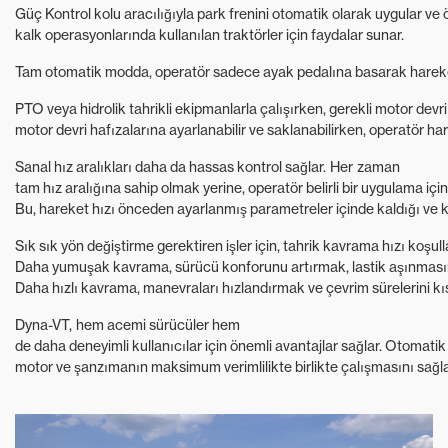
Güç Kontrol kolu aracılığıyla park frenini otomatik olarak uygular ve ö
kalk operasyonlarında kullanılan traktörler için faydalar sunar.
Tam otomatik modda, operatör sadece ayak pedalına basarak hareket hız
PTO veya hidrolik tahrikli ekipmanlarla çalışırken, gerekli motor devr
motor devri hafızalarına ayarlanabilir ve saklanabilirken, operatör har
Sanal hız aralıkları daha da hassas kontrol sağlar. Her zaman
tam hız aralığına sahip olmak yerine, operatör belirli bir uygulama iç
Bu, hareket hızı önceden ayarlanmış parametreler içinde kaldığı ve küçü
Sık sık yön değiştirme gerektiren işler için, tahrik kavrama hızı koşull
Daha yumuşak kavrama, sürücü konforunu artırmak, lastik aşınmasını a
Daha hızlı kavrama, manevraları hızlandırmak ve çevrim sürelerini kısaltm
Dyna-VT, hem acemi sürücüler hem
de daha deneyimli kullanıcılar için önemli avantajlar sağlar. Otomatik
motor ve şanzımanın maksimum verimlilikte birlikte çalışmasını sağla