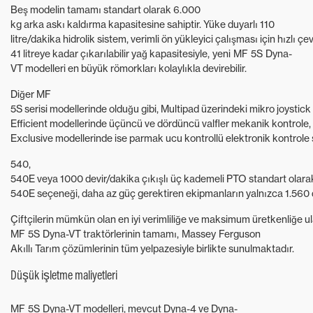
Beş modelin tamamı standart olarak 6.000
kg arka askı kaldırma kapasitesine sahiptir. Yüke duyarlı 110
litre/dakika hidrolik sistem, verimli ön yükleyici çalışması için hızlı ç
41 litreye kadar çıkarılabilir yağ kapasitesiyle, yeni MF 5S Dyna-
VT modelleri en büyük römorkları kolaylıkla devirebilir.
Diğer MF
5S serisi modellerinde olduğu gibi, Multipad üzerindeki mikro joystick bi
Efficient modellerinde üçüncü ve dördüncü valfler mekanik kontrole,
Exclusive modellerinde ise parmak ucu kontrollü elektronik kontrole s
540,
540E veya 1000 devir/dakika çıkışlı üç kademeli PTO standart olara
540E seçeneği, daha az güç gerektiren ekipmanların yalnızca 1.560 de
Çiftçilerin mümkün olan en iyi verimliliğe ve maksimum üretkenliğe u
MF 5S Dyna-VT traktörlerinin tamamı, Massey Ferguson
Akıllı Tarım çözümlerinin tüm yelpazesiyle birlikte sunulmaktadır.
Düşük işletme maliyetleri
MF 5S Dyna-VT modelleri, mevcut Dyna-4 ve Dyna-