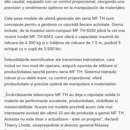
alto caudal, equipado con un control proporcional, otorgando una
precisión y rendimiento óptimos en la manipulación de materiales.
Cele șase modele de ultimă generație din seria MF TH sunt
concepute pentru a gestiona cu ușurință fiecare activitate. Gama
include, de la modelul semi-compact MF TH 6030 până la cel mai
recent model MF TH.8043, care oferă o capacitate maximă de
ridicare de 4.300 kg și o înălțime de ridicare de 7.5 m, putând fi
echipat cu o cupă de 3.500 litri.
Îmbunătățirile semnificative ale transmisiei hidrostatice, care
includ un nou mod de operare, asigură ușurința de utilizare și
productivitatea sporită pentru seria MF TH. Sistemul hidraulic
robust și cu debit mare, cu control proporțional, oferă
productivitate și precizie optimă de manipulare a materialelor.
„Încărcătoarele telescopice MF TH au deja o reputație solidă în
materie de performanțe excelente, productivitate, vizibilitate și
manevrabilitate. Aceste noi modele prezintă acum cele mai
interesante evoluții din ultimii 10 ani de producție a gamei MF TH.
Aceasta nu este doar o actualizare - este un progres”, declară
Thierry Lhotte, vicepreședinte și director general Massey