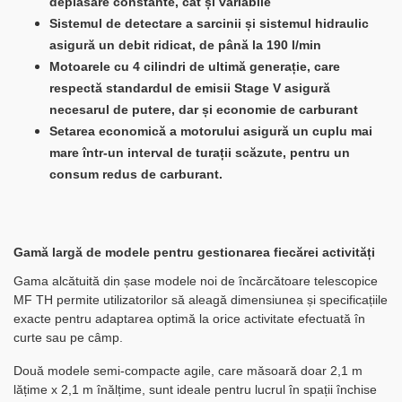
deplasare constante, cât și variabile
Sistemul de detectare a sarcinii și sistemul hidraulic
asigură un debit ridicat, de până la 190 l/min
Motoarele cu 4 cilindri de ultimă generație, care
respectă standardul de emisii Stage V asigură
necesarul de putere, dar și economie de carburant
Setarea economică a motorului asigură un cuplu mai
mare într-un interval de turații scăzute, pentru un
consum redus de carburant.
Gamă largă de modele pentru gestionarea fiecărei activități
Gama alcătuită din șase modele noi de încărcătoare telescopice
MF TH permite utilizatorilor să aleagă dimensiunea și specificațiile
exacte pentru adaptarea optimă la orice activitate efectuată în
curte sau pe câmp.
Două modele semi-compacte agile, care măsoară doar 2,1 m
lățime x 2,1 m înălțime, sunt ideale pentru lucrul în spații închise