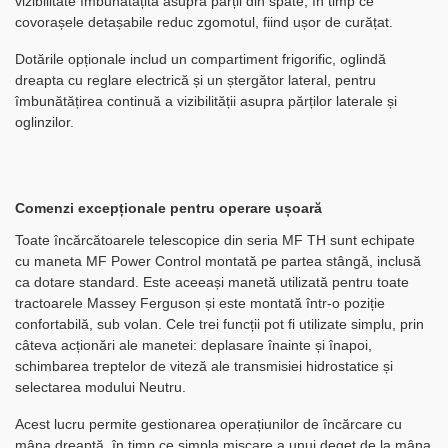
vizibilitate îmbunătățită asupra părții din spate, în timp ce
covorașele detașabile reduc zgomotul, fiind ușor de curățat.
Dotările opționale includ un compartiment frigorific, oglindă
dreapta cu reglare electrică și un ștergător lateral, pentru
îmbunătățirea continuă a vizibilității asupra părților laterale și
oglinzilor.
Comenzi excepționale pentru operare ușoară
Toate încărcătoarele telescopice din seria MF TH sunt echipate
cu maneta MF Power Control montată pe partea stângă, inclusă
ca dotare standard. Este aceeași manetă utilizată pentru toate
tractoarele Massey Ferguson și este montată într-o poziție
confortabilă, sub volan. Cele trei funcții pot fi utilizate simplu, prin
câteva acționări ale manetei: deplasare înainte și înapoi,
schimbarea treptelor de viteză ale transmisiei hidrostatice și
selectarea modului Neutru.
Acest lucru permite gestionarea operațiunilor de încărcare cu
mâna dreaptă, în timp ce simpla mișcare a unui deget de la mâna