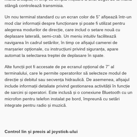
stângă controlează transmisia.
Un nou terminal standard cu un ecran color de 5” afișează într-un
mod clar informații despre funcționare și poate fi utilizat pentru
alegerea modurilor de direcție, care includ o setare nouă cu
deplasare laterală, semi-crab. Un meniu intuitiv facilitează
navigarea în cadrul setărilor, în timp ce afișajul camerei de
marșarier opționale, cu instrucțiuni privind siguranța, apare
automat la selectarea treptei de deplasare în spate.
Alte funcții pot fi accesate de pe ecranul opțional de 7” al
terminalului, care le permite operatorilor să selecteze modul de
direcție și debitul sau secvența hidraulică. De asemenea, afișajul
include informații detaliate privind gestionarea activității în funcție
de sarcini și operatori. Este inclusă și o conexiune Bluetooth cu un
microfon pentru telefon instalat pe bord, împreună cu setări
integrate pentru radio și muzică.
Control lin și precis al joystick-ului