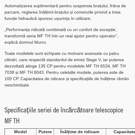
Automatizarea suplimentară pentru suspensia brațului, frâna de
parcare, reglarea înălțimii brațului și comenzile privind a treia
funcție hidraulică sporesc ușurința în utilizare.
„Performanța ridicată combinată cu un confort de excepție,
transformă seria MF TH într-un real ajutor pentru operator”,
explică domnul Murro.
Toate modelele sunt echipate cu motoare avansate cu patru
cilindri, care respectă standardul de emisii Stage V, iar puterea
dezvoltată atinge 135 CP pentru modelele MF TH 6534, MF TH
7038 și MF TH 8043. Pentru celelalte modele, puterea este de
100 CP. Capacitatea de ridicare și specificațiile de înălțime rămân
neschimbate.
Specificațiile seriei de încărcătoare telescopice
MF TH
Model
Putere
Înălțime de ridicare
Capacitate