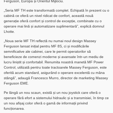
Ferguson, Europa și Orientul Mijlociu.
„Seria MF TH este transformată complet. Echipată în prezent cu o
cabină ce oferă un nivel ridicat de confort, această nouă
generație oferă confort și control de excepție, combinate cu o
operare mai lină și automatizare suplimentară”, explică domnul
Lhotte.
„Noua serie MF TH reflectă nu numai noul design Massey
Ferguson lansat inițial pentru MF 8S, ci și modificările
semnificative ale cabinei, care le permit operatorilor să
beneficieze de comenzi moderne și avansate într-un mediu de
lucru liniștit și confortabil. Renumita noastră manetă MF Power
Control, utilizată pentru toate tractoarele Massey Ferguson, este
oferită acum standard, asigurând o operare excelentă cu mâna
stângă”, adaugă Francesco Murro, director de marketing Massey
Ferguson EME.
Pe lângă un nou scaun, există și un nou joystick care oferă o
operare fără efort a sistemului hidraulic și a transmisiei, în timp ce
un nou afișaj color oferă o gamă de informații privind
funcționarea.