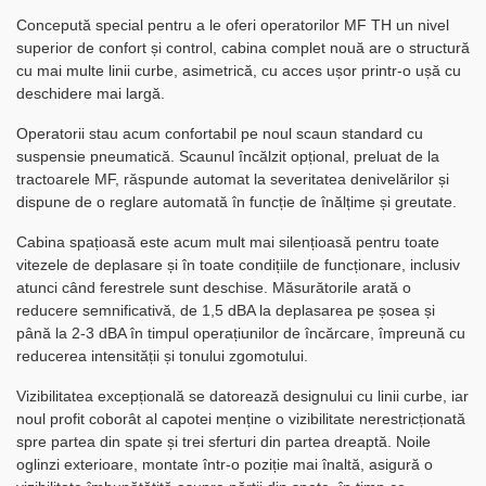
Concepută special pentru a le oferi operatorilor MF TH un nivel
superior de confort și control, cabina complet nouă are o structură
cu mai multe linii curbe, asimetrică, cu acces ușor printr-o ușă cu
deschidere mai largă.
Operatorii stau acum confortabil pe noul scaun standard cu
suspensie pneumatică. Scaunul încălzit opțional, preluat de la
tractoarele MF, răspunde automat la severitatea denivelărilor și
dispune de o reglare automată în funcție de înălțime și greutate.
Cabina spațioasă este acum mult mai silențioasă pentru toate
vitezele de deplasare și în toate condițiile de funcționare, inclusiv
atunci când ferestrele sunt deschise. Măsurătorile arată o
reducere semnificativă, de 1,5 dBA la deplasarea pe șosea și
până la 2-3 dBA în timpul operațiunilor de încărcare, împreună cu
reducerea intensității și tonului zgomotului.
Vizibilitatea excepțională se datorează designului cu linii curbe, iar
noul profit coborât al capotei menține o vizibilitate nerestricționată
spre partea din spate și trei sferturi din partea dreaptă. Noile
oglinzi exterioare, montate într-o poziție mai înaltă, asigură o