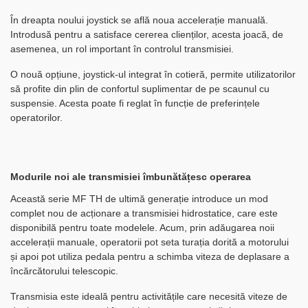
În dreapta noului joystick se află noua accelerație manuală.
Introdusă pentru a satisface cererea clienților, acesta joacă, de
asemenea, un rol important în controlul transmisiei.
O nouă opțiune, joystick-ul integrat în cotieră, permite utilizatorilor
să profite din plin de confortul suplimentar de pe scaunul cu
suspensie. Acesta poate fi reglat în funcție de preferințele
operatorilor.
Modurile noi ale transmisiei îmbunătățesc operarea
Această serie MF TH de ultimă generație introduce un mod
complet nou de acționare a transmisiei hidrostatice, care este
disponibilă pentru toate modelele. Acum, prin adăugarea noii
accelerații manuale, operatorii pot seta turația dorită a motorului
și apoi pot utiliza pedala pentru a schimba viteza de deplasare a
încărcătorului telescopic.
Transmisia este ideală pentru activitățile care necesită viteze de