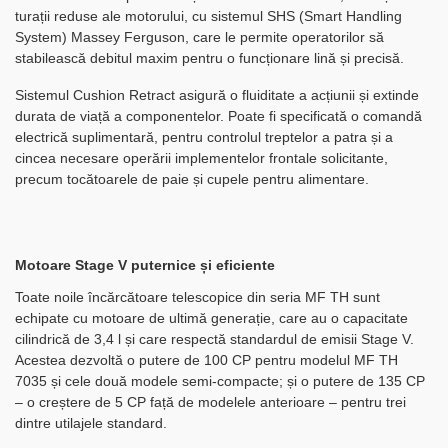
turații reduse ale motorului, cu sistemul SHS (Smart Handling
System) Massey Ferguson, care le permite operatorilor să
stabilească debitul maxim pentru o funcționare lină și precisă.
Sistemul Cushion Retract asigură o fluiditate a acțiunii și extinde
durata de viață a componentelor. Poate fi specificată o comandă
electrică suplimentară, pentru controlul treptelor a patra și a
cincea necesare operării implementelor frontale solicitante,
precum tocătoarele de paie și cupele pentru alimentare.
Motoare Stage V puternice și eficiente
Toate noile încărcătoare telescopice din seria MF TH sunt
echipate cu motoare de ultimă generație, care au o capacitate
cilindrică de 3,4 l și care respectă standardul de emisii Stage V.
Acestea dezvoltă o putere de 100 CP pentru modelul MF TH
7035 și cele două modele semi-compacte; și o putere de 135 CP
– o creștere de 5 CP față de modelele anterioare – pentru trei
dintre utilajele standard.