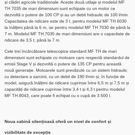
și clădiri agricole tradiționale. Aceste două utilaje și modelul MF
TH 7035 de mari dimensiuni sunt echipate cu un motor ce
dezvoltă o putere de 100 CP și au un debit hidraulic de 100 l/min.
Capacitatea de ridicare este de 3 t, pentru modelul MF TH 6030
la înălțimi până la 6 m, iar pentru modelul MF TH 7030 de până la
7 m. Modelul MF TH.7035 de mari dimensiuni are o capacitate de
ridicare de 3,5 t, până la 7 m.
Cele trei încărcătoare telescopice standard MF TH de mari
dimensiuni sunt echipate cu motoare care respectă standardul de
emisii Stage V și dezvoltă o putere de 135 CP pentru această
nouă generație. Motoarele sunt prevăzute cu un sistem hidraulic
cu detectare a sarcinii, cu un debit de 190 l/min și, în funcție de
model, asigură înălțimi de ridicare cuprinse între 6,5 m și 7,5 m și
capacități de ridicare cuprinse între 3,4 t și 4,3 t pentru modelul
MF TH.8043, care poate fi echipat cu o cupă de 3.500 l.
Noua cabină silențioasă oferă un nivel de confort și
vizibilitate de excepție