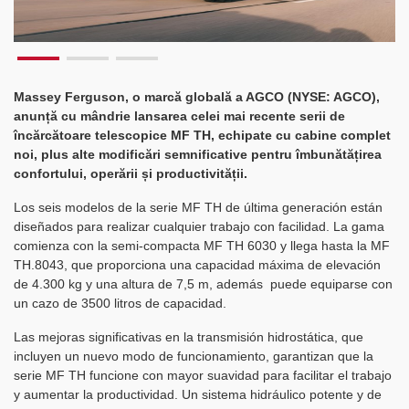
Massey Ferguson, o marcă globală a AGCO (NYSE: AGCO),
anunță cu mândrie lansarea celei mai recente serii de
încărcătoare telescopice MF TH, echipate cu cabine complet
noi, plus alte modificări semnificative pentru îmbunătățirea
confortului, operării și productivității.
Los seis modelos de la serie MF TH de última generación están
diseñados para realizar cualquier trabajo con facilidad. La gama
comienza con la semi-compacta MF TH 6030 y llega hasta la MF
TH.8043, que proporciona una capacidad máxima de elevación
de 4.300 kg y una altura de 7,5 m, además puede equiparse con
un cazo de 3500 litros de capacidad.
Las mejoras significativas en la transmisión hidrostática, que
incluyen un nuevo modo de funcionamiento, garantizan que la
serie MF TH funcione con mayor suavidad para facilitar el trabajo
y aumentar la productividad. Un sistema hidráulico potente y de