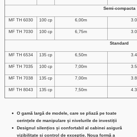
Semi-compacta
MF TH 6030
100 cp
6,00m
3.
MF TH 7030
100 cp
6,75m
3.
Standard
MF TH 6534
135 cp
6,50m
3.
MF TH 7035
100 cp
7,00m
3.
MF TH 7038
135 cp
7,00m
3.
MF TH 8043
135 cp
7,50m
4.
O gamă largă de modele, care se pliază pe toate
cerințele de manipulare și nivelurile de investiții
Designul silențios și confortabil al cabinei asigură
vizibilitate și control de excepție. Noua formă a