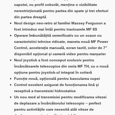
capotei, cu profil coborât, menține o vizibilitate
nerestricționată pentru partea din spate și trei sferturi
din partea dreaptă
Noul design neo-retro al familiei Massey Ferguson a
fost introdus mai întâi pentru tractoarele MF 8S
Operare îmbunătățită semnificativ cu un scaun cu
caracteristici tehnice ridicate, maneta nouă MF Power
Control, accelerație manuală, ecran tactil, color de 7”
disponibil opțional și cameră video pentru marșarier
Noul joystick a fost conceput exclusiv pentru
încărcătoarele telescopice din seria MF TH, cu o nouă
opțiune pentru joystick-ul integrat în cotieră
Funcție nouă, opțională pentru bascularea cupei
Control excelent asigurat de funcționarea lină și
receptivă a transmisiei hidrostatice
Un nou mod al transmisiei pentru modificarea vitezei
–
de deplasare a încărcătorului telescopic
perfect
pentru activitățile care necesită atât viteze de