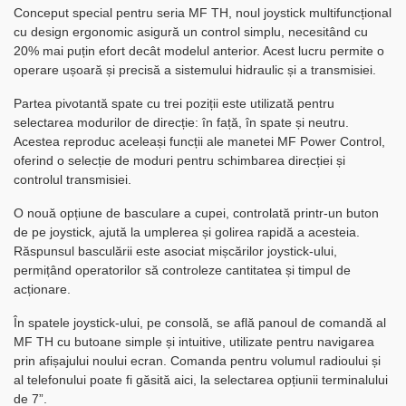
Conceput special pentru seria MF TH, noul joystick multifuncțional
cu design ergonomic asigură un control simplu, necesitând cu
20% mai puțin efort decât modelul anterior. Acest lucru permite o
operare ușoară și precisă a sistemului hidraulic și a transmisiei.
Partea pivotantă spate cu trei poziții este utilizată pentru
selectarea modurilor de direcție: în față, în spate și neutru.
Acestea reproduc aceleași funcții ale manetei MF Power Control,
oferind o selecție de moduri pentru schimbarea direcției și
controlul transmisiei.
O nouă opțiune de basculare a cupei, controlată printr-un buton
de pe joystick, ajută la umplerea și golirea rapidă a acesteia.
Răspunsul basculării este asociat mișcărilor joystick-ului,
permițând operatorilor să controleze cantitatea și timpul de
acționare.
În spatele joystick-ului, pe consolă, se află panoul de comandă al
MF TH cu butoane simple și intuitive, utilizate pentru navigarea
prin afișajului noului ecran. Comanda pentru volumul radioului și
al telefonului poate fi găsită aici, la selectarea opțiunii terminalului
de 7”.