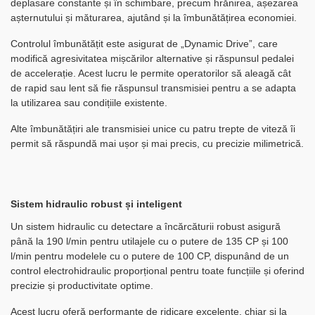
deplasare constante și în schimbare, precum hrănirea, așezarea
așternutului și măturarea, ajutând și la îmbunătățirea economiei.
Controlul îmbunătățit este asigurat de „Dynamic Drive”, care
modifică agresivitatea mișcărilor alternative și răspunsul pedalei
de accelerație. Acest lucru le permite operatorilor să aleagă cât
de rapid sau lent să fie răspunsul transmisiei pentru a se adapta
la utilizarea sau condițiile existente.
Alte îmbunătățiri ale transmisiei unice cu patru trepte de viteză îi
permit să răspundă mai ușor și mai precis, cu precizie milimetrică.
Sistem hidraulic robust și inteligent
Un sistem hidraulic cu detectare a încărcăturii robust asigură
până la 190 l/min pentru utilajele cu o putere de 135 CP și 100
l/min pentru modelele cu o putere de 100 CP, dispunând de un
control electrohidraulic proporțional pentru toate funcțiile și oferind
precizie și productivitate optime.
Acest lucru oferă performanțe de ridicare excelente, chiar și la