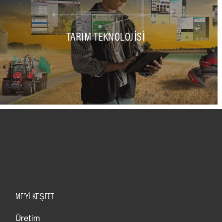
TARIM TEKNOLOJISI
MF'YI KEŞFET
Üretim