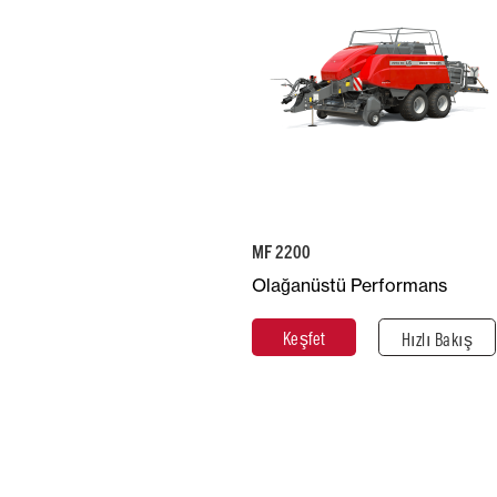
Toplama
Tavsiye Edilen
Düzeni İş
Beygir Gücü
Genişliği (mm)
150 - 250
2.250
Piston Devri
(strok/dakika)
MF 2200
33 - 47
Olağanüstü Performans
Keşfet
Kapat
Keşfet
Hızlı Bakış