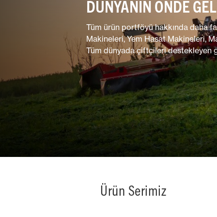
DÜNYANIN ÖNDE GEL
Çim ve Ot
Biçme
Makineleri
Tüm ürün portföyü hakkında daha fazla
Makineleri, Yem Hasat Makineleri, M
Tüm dünyada çiftçileri destekleyen g
Karma
Ürün Serimiz