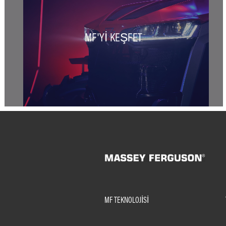
MF'YI KEŞFET
MF TEKNOLOJISI