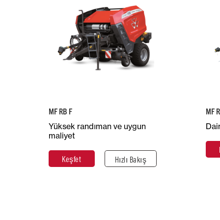
Oda Çapı (m)
O
Yaklaşık
1,25
Ağırlık (kg)
3.000 - 3.200
Tavsiye Edilen
Beygir Gücü
70
MF RB F
MF R
Yüksek randıman ve uygun
Dai
Keşfet
Kapat
maliyet
Keşfet
Hızlı Bakış