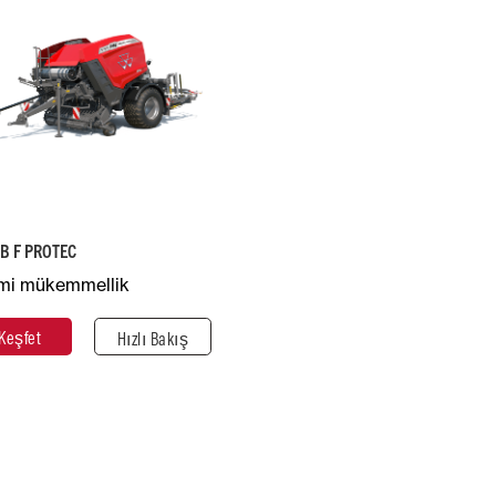
da Çapı (m)
Yaklaşık
1,25
Ağırlık (kg)
5.990
Tavsiye Edilen
Beygir Gücü
120
B F PROTEC
mi mükemmellik
Keşfet
Kapat
Keşfet
Hızlı Bakış