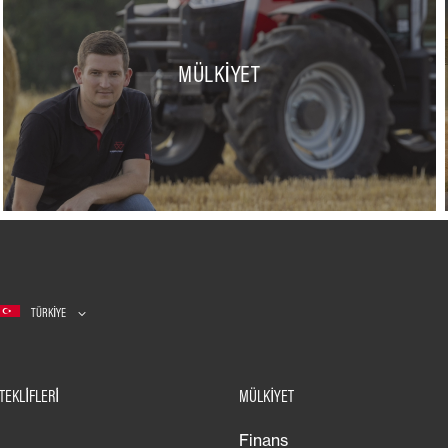
MÜLKIYET
TÜRKIYE
TEKLİFLERİ
MÜLKIYET
Finans