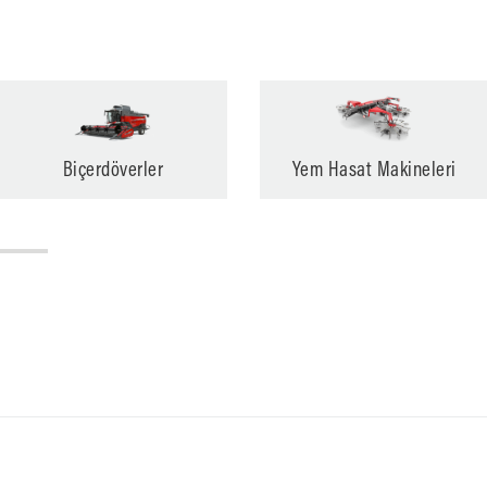
Biçerdöverler
Yem Hasat Makineleri
Çim ve Ot Biçme
Makineleri
Hayvancılık