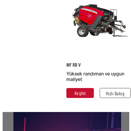
Oda Çapı (m)
Yaklaşık
0,7 - 1,8
Ağırlık (kg)
3.690 - 4.070
Tavsiye Edilen
Beygir Gücü
80 - 100
MF RB V
Yüksek randıman ve uygun
Keşfet
Kapat
maliyet
Keşfet
Hızlı Bakış