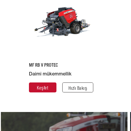
Oda Çapı (m)
Yaklaşık
0,9 - 1,6
Ağırlık (kg)
6.550
Tavsiye Edilen
Beygir Gücü
130
MF RB V PROTEC
Daimi mükemmellik
Keşfet
Kapat
Keşfet
Hızlı Bakış