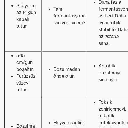
Daha fazla
Siloyu en
Tam
fermantasyon
az 14 gün
fermantasyona
asitleri. Daha
kapalı
izin verilsin mi?
iyi aerobik
tutun
stabilite. Dah
az
listeria
şansı.
5-15
cm/gün
Aerobik
boşaltın.
Bozulmadan
bozulmayı
Pürüzsüz
önde olun.
sınırlayın.
yüzey
tutun.
Toksik
zehirlenmeyi,
mikotik
Hayvan sağlığı
enfeksiyonlar
Bozulma