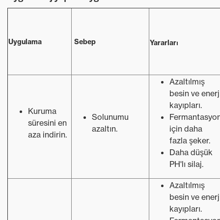
Uygulama
Sebep
Yararları
Azaltılmış
besin ve enerj
kayıpları.
Kuruma
Solunumu
Fermantasyo
süresini en
azaltın.
için daha
aza indirin.
fazla şeker.
Daha düşük
PH'lı silaj.
Azaltılmış
besin ve enerj
kayıpları.