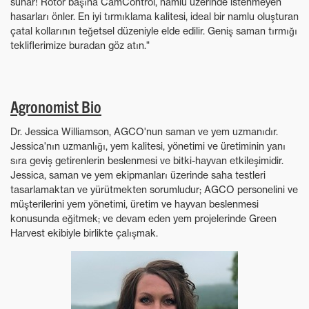
sunar! Rotor başına CamControl, namlu üzerinde istenmeyen
hasarları önler. En iyi tırmıklama kalitesi, ideal bir namlu oluşturan
çatal kollarının teğetsel düzeniyle elde edilir. Geniş saman tırmığı
tekliflerimize buradan göz atın."
Agronomist Bio
Dr. Jessica Williamson, AGCO'nun saman ve yem uzmanıdır.
Jessica'nın uzmanlığı, yem kalitesi, yönetimi ve üretiminin yanı
sıra geviş getirenlerin beslenmesi ve bitki-hayvan etkileşimidir.
Jessica, saman ve yem ekipmanları üzerinde saha testleri
tasarlamaktan ve yürütmekten sorumludur; AGCO personelini ve
müşterilerini yem yönetimi, üretim ve hayvan beslenmesi
konusunda eğitmek; ve devam eden yem projelerinde Green
Harvest ekibiyle birlikte çalışmak.