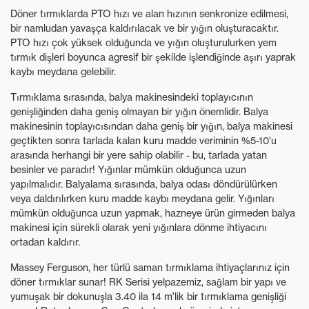
Döner tırmıklarda PTO hızı ve alan hızının senkronize edilmesi,
bir namludan yavaşça kaldırılacak ve bir yığın oluşturacaktır.
PTO hızı çok yüksek olduğunda ve yığın oluşturulurken yem
tırmık dişleri boyunca agresif bir şekilde işlendiğinde aşırı yaprak
kaybı meydana gelebilir.
Tırmıklama sırasında, balya makinesindeki toplayıcının
genişliğinden daha geniş olmayan bir yığın önemlidir. Balya
makinesinin toplayıcısından daha geniş bir yığın, balya makinesi
geçtikten sonra tarlada kalan kuru madde veriminin %5-10'u
arasında herhangi bir yere sahip olabilir - bu, tarlada yatan
besinler ve paradır! Yığınlar mümkün olduğunca uzun
yapılmalıdır. Balyalama sırasında, balya odası döndürülürken
veya daldırılırken kuru madde kaybı meydana gelir. Yığınları
mümkün olduğunca uzun yapmak, hazneye ürün girmeden balya
makinesi için sürekli olarak yeni yığınlara dönme ihtiyacını
ortadan kaldırır.
Massey Ferguson, her türlü saman tırmıklama ihtiyaçlarınız için
döner tırmıklar sunar! RK Serisi yelpazemiz, sağlam bir yapı ve
yumuşak bir dokunuşla 3.40 ila 14 m'lik bir tırmıklama genişliği