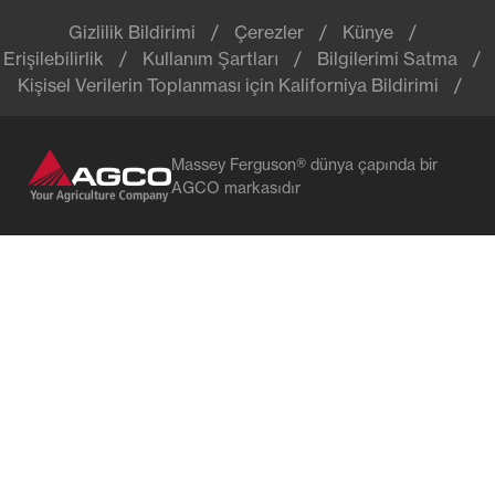
Gizlilik Bildirimi
Çerezler
Künye
Erişilebilirlik
Kullanım Şartları
Bilgilerimi Satma
Kişisel Verilerin Toplanması için Kaliforniya Bildirimi
Massey Ferguson® dünya çapında bir
AGCO markasıdır