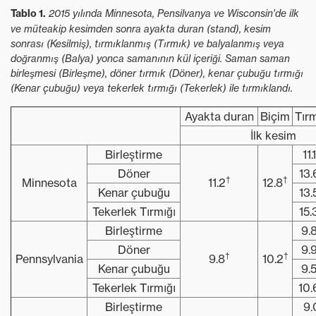
Tablo 1.
2015 yılında Minnesota, Pensilvanya ve Wisconsin'de ilk
ve müteakip kesimden sonra ayakta duran (stand), kesim
sonrası (Kesilmiş), tırmıklanmış (Tırmık) ve balyalanmış veya
doğranmış (Balya) yonca samanının kül içeriği. Saman saman
birleşmesi (Birleşme), döner tırmık (Döner), kenar çubuğu tırmığı
(Kenar çubuğu) veya tekerlek tırmığı (Tekerlek) ile tırmıklandı.
Ayakta duran
Biçim
Tır
İlk kesim
Birleştirme
11.1
Döner
13.
†
†
Minnesota
11.2
12.8
Kenar çubuğu
13.
Tekerlek Tırmığı
15.
Birleştirme
9.
Döner
9.
†
†
Pennsylvania
9.8
10.2
Kenar çubuğu
9.
Tekerlek Tırmığı
10.
Birleştirme
9.