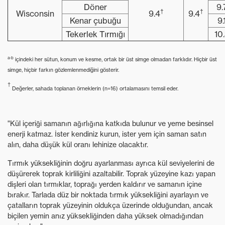
Döner
9.
†
†
Wisconsin
9.4
9.4
Kenar çubuğu
9.
Tekerlek Tırmığı
10
a-b
içindeki her sütun, konum ve kesme, ortak bir üst simge olmadan farklıdır. Hiçbir üst
simge, hiçbir farkın gözlemlenmediğini gösterir.
†
Değerler, sahada toplanan örneklerin (n=16) ortalamasını temsil eder.
"Kül içeriği samanın ağırlığına katkıda bulunur ve yeme besinsel
enerji katmaz. İster kendiniz kurun, ister yem için saman satın
alın, daha düşük kül oranı lehinize olacaktır.
Tırmık yüksekliğinin doğru ayarlanması ayrıca kül seviyelerini de
düşürerek toprak kirliliğini azaltabilir. Toprak yüzeyine kazı yapan
dişleri olan tırmıklar, toprağı yerden kaldırır ve samanın içine
bırakır. Tarlada düz bir noktada tırmık yüksekliğini ayarlayın ve
çatalların toprak yüzeyinin oldukça üzerinde olduğundan, ancak
biçilen yemin anız yüksekliğinden daha yüksek olmadığından