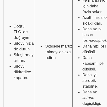
Fermantasyo
için daha
fazla şeker.
Azaltılmış silo
sıcaklıkları.
Doğru
Daha az ısı
TLC1'de
hasarı
1
doğrayın
(
esmerleşme
).
Siloyu hızla
Oksijene maruz
Daha hızlı pH
doldurun.
kalmayı en aza
düşüşü.
Sıkıştırmayı
indirin.
Daha
artırın.
kapsamlı pH
Siloyu
düşüşü.
dikkatlice
Daha iyi
kapatın.
aerobik
stabilite.
Daha az
listeria
değişikliği.