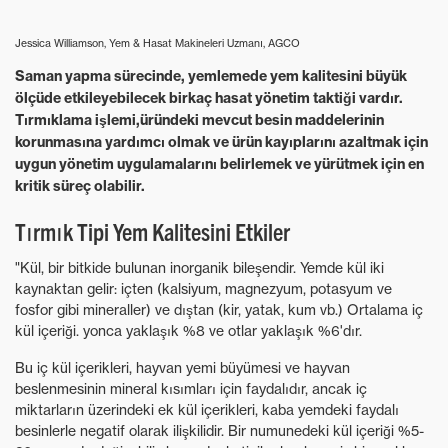
Jessica Williamson, Yem & Hasat Makineleri Uzmanı, AGCO
Saman yapma sürecinde, yemlemede yem kalitesini büyük
ölçüde etkileyebilecek birkaç hasat yönetim taktiği vardır.
Tırmıklama işlemi,üründeki mevcut besin maddelerinin
korunmasına yardımcı olmak ve ürün kayıplarını azaltmak için
uygun yönetim uygulamalarını belirlemek ve yürütmek için en
kritik süreç olabilir.
Tırmık Tipi Yem Kalitesini Etkiler
"Kül, bir bitkide bulunan inorganik bileşendir. Yemde kül iki
kaynaktan gelir: içten (kalsiyum, magnezyum, potasyum ve
fosfor gibi mineraller) ve dıştan (kir, yatak, kum vb.) Ortalama iç
kül içeriği. yonca yaklaşık %8 ve otlar yaklaşık %6'dır.
Bu iç kül içerikleri, hayvan yemi büyümesi ve hayvan
beslenmesinin mineral kısımları için faydalıdır, ancak iç
miktarların üzerindeki ek kül içerikleri, kaba yemdeki faydalı
besinlerle negatif olarak ilişkilidir. Bir numunedeki kül içeriği %5-