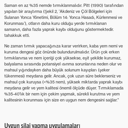
Saman en az %35 nemde tırmıklanmalıdır. Pitt (1990) tarafından
yapılan bir araştırma (Şekil 2, 'Akdeniz ve Çöl Bölgeleri için
Sulanan Yonca Yönetimi, Bölüm 14: Yonca Hasadı, Kürlenmesi ve
Korunması'), otların daha kuru olduğu yerde tırmıklanan
samanın, daha fazla yaprak kaybı olduğunu göstermektedir.
tahakkuk etti.
Ne zaman tırmık yapacağınıza karar verirken, kaba yem nemi ve
kuruma dengesi göz önünde bulundurulmalıdır. Ürün çok erken
tırmıklanırsa ve nem içeriği çok yüksekse, eşit şekilde kurumaz,
balyalama sırasında potansiyel ısınma sorunlarına neden olur ve
mahsul yığındayken daha büyük solunum kayıpları (şeker
tükenmesi) meydana gelir. Ancak, çok uzun süre beklerseniz ve
mahsul çok kuruysa (<%35 nem), yüksek miktarda yaprak kaybı
meydana gelir ve yem kalitesi önemli ölçüde düşer. Tırmıklamada
%35-40'lık bir nem için çekim yapmak, sürekli kurutma ve yem
kalitesinin korunması için size en uygun nem dengesini sağlar."
Uygun silaj yapma uygulamaları