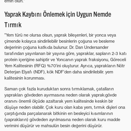
emin olun."
Yaprak Kaybını Önlemek için Uygun Nemde
Tırmık
"Yem türü ne olursa olsun, yaprak bileşenleri, bir yonca veya
çimende kolayca sindirilebilir besinlerin çoğuna ve besleme
değerinin çoğuna katkıda bulunur. Dr. Dan Undersander
tarafından yayınlanan bir yayına göre, yapraklar, sapların 2-3 katı
protein içeriğine sahiptir ve Yoncanın yaprak fraksiyonu, Göreceli
Yem Kalitesinin (RFQ) %70'ini oluşturur. Ayrıca, yaprakların Nötr
Deterjan Elyafı (NDF), kök NDF'den daha sindirilebilir. yem
kalitesinin korunması.
Saman çok fazla kuruduktan sonra tırmıklamak, çatalların
yaprakları gövdeden ayırmasına neden olarak yaprak:gövde
oranını önemli ölçüde azaltarak yem kalitesinde keskin bir
düşüşe neden olabilir. Çok kuru olan kaba yem, tırmık dişleri ona
çarptığında parçalanarak bitkinin en besleyici kısımlarının
(yaprakların) gövdeden ayrılmasına neden olarak kuru madde
verimini düşürür ve mahsulün besin değerini düşürür.