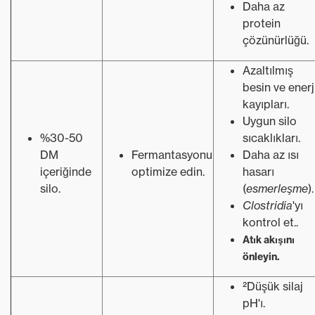
Daha az
protein
çözünürlüğü.
Azaltılmış
besin ve enerj
kayıpları.
Uygun silo
%30-50
sıcaklıkları.
DM
Fermantasyonu
Daha az ısı
içeriğinde
optimize edin.
hasarı
silo.
(
esmerleşme
).
Clostridia
'yı
kontrol et..
Atık akışını
önleyin.
²Düşük silaj
pH'ı.