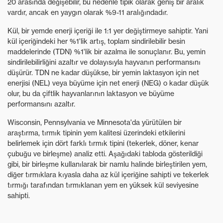
20 arasında değişebilir, bu nedenle tipik olarak geniş bir aralık
vardır, ancak en yaygın olarak %9-11 aralığındadır.
Kül, bir yemde enerji içeriği ile 1:1 yer değiştirmeye sahiptir. Yani
kül içeriğindeki her %1'lik artış, toplam sindirilebilir besin
maddelerinde (TDN) %1'lik bir azalma ile sonuçlanır. Bu, yemin
sindirilebilirliğini azaltır ve dolayısıyla hayvanın performansını
düşürür. TDN ne kadar düşükse, bir yemin laktasyon için net
enerjisi (NEL) veya büyüme için net enerji (NEG) o kadar düşük
olur, bu da çiftlik hayvanlarının laktasyon ve büyüme
performansını azaltır.
Wisconsin, Pennsylvania ve Minnesota'da yürütülen bir
araştırma, tırmık tipinin yem kalitesi üzerindeki etkilerini
belirlemek için dört farklı tırmık tipini (tekerlek, döner, kenar
çubuğu ve birleşme) analiz etti. Aşağıdaki tabloda gösterildiği
gibi, bir birleşme kullanılarak bir namlu halinde birleştirilen yem,
diğer tırmıklara kıyasla daha az kül içeriğine sahipti ve tekerlek
tırmığı tarafından tırmıklanan yem en yüksek kül seviyesine
sahipti.