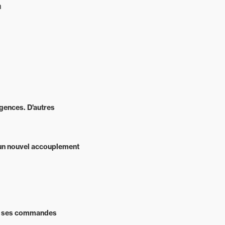
m
xigences. D'autres
d’un nouvel accouplement
 et ses commandes