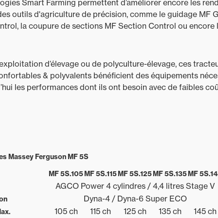
logies Smart Farming permettent d’améliorer encore les ren
des outils d'agriculture de précision, comme le guidage MF 
trol, la coupure de sections MF Section Control ou encore 
 exploitation d’élevage ou de polyculture-élevage, ces tracte
, confortables & polyvalents bénéficient des équipements néce
’hui les performances dont ils ont besoin avec de faibles coû
ues Massey Ferguson MF 5S
MF 5S.105
MF 5S.115
MF 5S.125
MF 5S.135
MF 5S.1
AGCO Power 4 cylindres / 4,4 litres Stage V
Dyna-4 / Dyna-6 Super ECO
on
105 ch
115 ch
125 ch
135 ch
145 ch
ax.