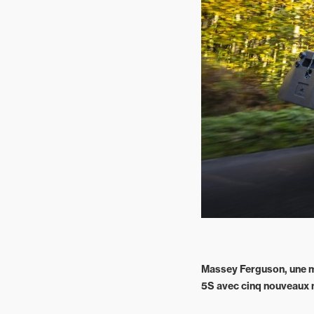
Espaces
verts
Mixtes
Massey Ferguson, une ma
5S avec cinq nouveaux m