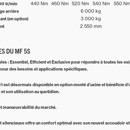
440 Nm
460 Nm
520 Nm
540 Nm
550 N
00 tr/min
6 000 kg
ge arrière
3 000 kg
ant (en option)
2 550 mm
nt
S DU MF 5S
bles : Essentiel, Efficient et Exclusive pour répondre à toutes les e
pour des besoins et applications spécifiques.
21 est désormais disponible en option monté d’usine et bénéficie 
et son utilisation au quotidien.
é et manœuvrabilité du marché.
t silencieuse offre un confort optimal avec son nouvel accoudoir