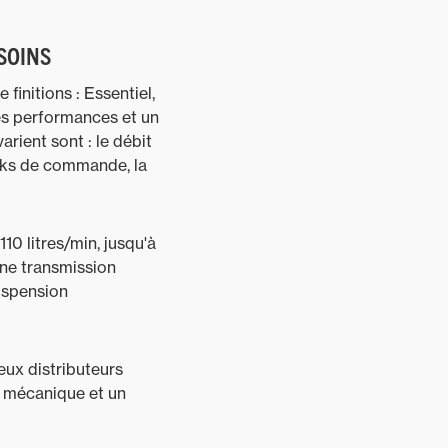
ESOINS
finitions : Essentiel,
es performances et un
rient sont : le débit
icks de commande, la
10 litres/min, jusqu'à
une transmission
uspension
eux distributeurs
n mécanique et un