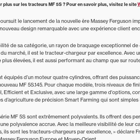
 plus sur les tracteurs MF 5S ? Pour en savoir plus, visitez le site
W
 poursuit le lancement de la nouvelle ère Massey Ferguson i
n nouveau design remarquable avec une expérience client enc
ibilité de sa catégorie, un rayon de braquage exceptionnel de 
 du marché, il est le tracteur-chargeur par excellence. Avec 
 plus élevées, il est aussi performant au champ que sur route
t équipés d’un moteur quatre cylindres, offrant des puissan
 nouveau MF 5S.145. Pour chaque modèle, trois niveaux de fini
el, Efficient et Exclusive, avec une large gamme d'options, c
s d’agriculture de précision Smart Farming qui sont simples d’
 série MF 5S sont extrêmement polyvalents. Ils offrent des p
une polyvalence accrue. Avec la meilleure visibilité de leur c
s, ils sont les tracteurs-chargeurs par excellence, » déclare 
Massey Ferguson Europe et Moyen-Orient.