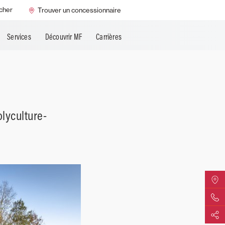
cher
Trouver un concessionnaire
Services
Découvrir MF
Carrières
olyculture-
Trouver
Contact
Partage