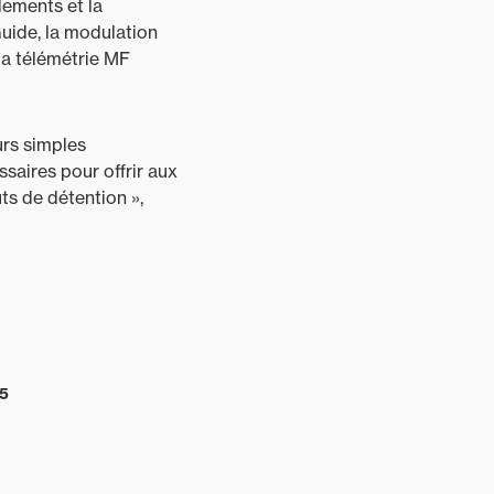
dements et la
Guide, la modulation
la télémétrie MF
urs simples
ssaires pour offrir aux
ts de détention »,
45