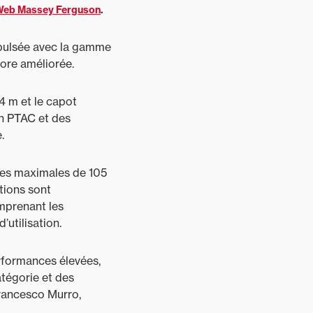
eb Massey Ferguson
.
mpulsée avec la gamme
ore améliorée.
4 m et le capot
un PTAC et des
.
ces maximales de 105
tions sont
omprenant les
utilisation.
erformances élevées,
atégorie et des
Francesco Murro,