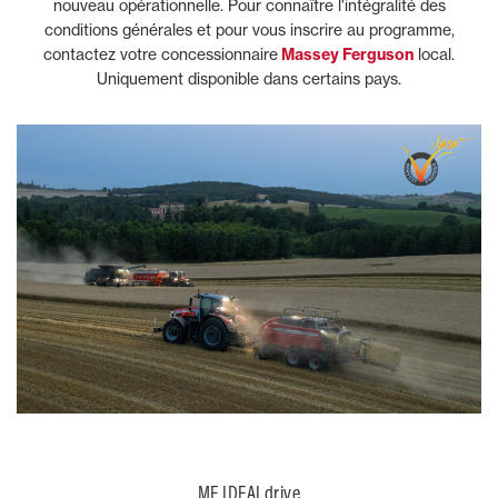
grain et ce qui ne l'est pas et
par une tab
nouveau opérationnelle. Pour connaître l'intégralité des
diriger le système IDEALharvest
sélectionn
conditions générales et pour vous inscrire au programme,
Lire la suite
Lire la suit
pour ajuster les réglages
minimiser
contactez votre concessionnaire
Massey Ferguson
local.
nécessaires en tenant compte de
grains, les
Uniquement disponible dans certains pays.
la stratégie de récolte du
souhaités d
chauffeur.
MF IDEALdrive