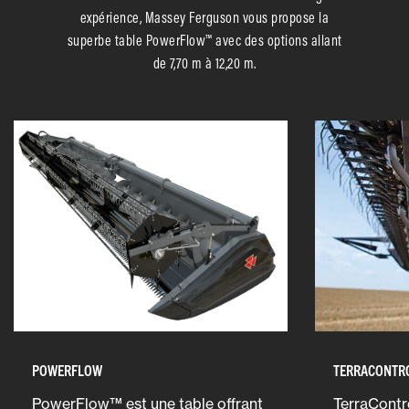
expérience, Massey Ferguson vous propose la
superbe table PowerFlow™ avec des options allant
de 7,70 m à 12,20 m.
POWERFLOW
TERRACONTRO
PowerFlow™ est une table offrant
TerraContro