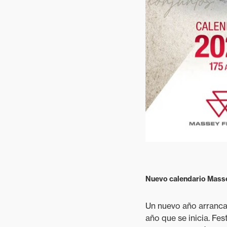
Cuidado del
terreno
Explotaciones
mixtas
Nuevo calendario Masse
Un nuevo año arranca
año que se inicia. Fe