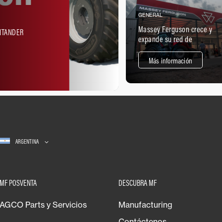
GENERAL
Massey Ferguson crece y
NTANDER
expande su red de
concesionarios oficiales
en la provincia de
Más información
Mendoza
ARGENTINA
MF POSVENTA
DESCUBRA MF
AGCO Parts y Servicios
Manufacturing
Contáctenos