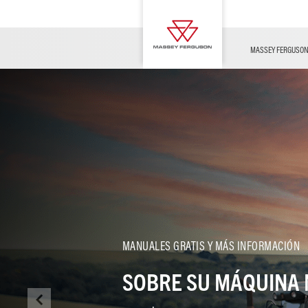
FUSE
MF POSVENTA
Contáctenos
Innovación
AGCO Parts y Servicios
Noticias
MASSEY FERGUSO
Ganadería
Explotaciones
agrícolas
MANUALES GRATIS Y MÁS INFORMACIÓN
Viñedos y fruta
SOBRE SU MÁQUINA