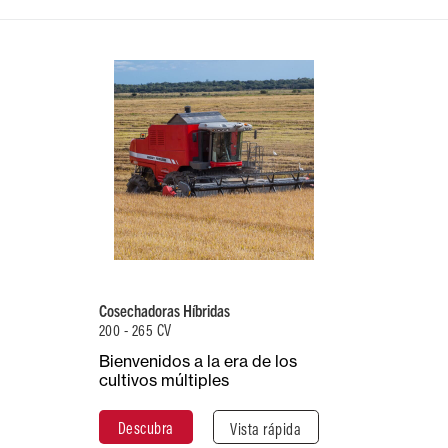
Potencia
Capacidad de
máxima (CV)
la tolva de
265
grano (I)
5.500 - 7.000
Velocidad de
descarga
(l/seg)
Cosechadoras Híbridas
86
200 - 265 CV
Bienvenidos a la era de los
Descubra
Cerrar
cultivos múltiples
Descubra
Vista rápida