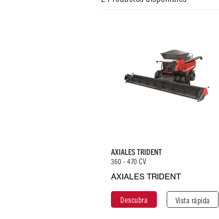
Potencia
Capacidad de
máxima (CV)
la tolva de
470
grano (I)
10.570 - 12.334
Velocidad de
descarga
(l/seg)
AXIALES TRIDENT
88 - 150
360 - 470 CV
AXIALES TRIDENT
Descubra
Cerrar
Descubra
Vista rápida