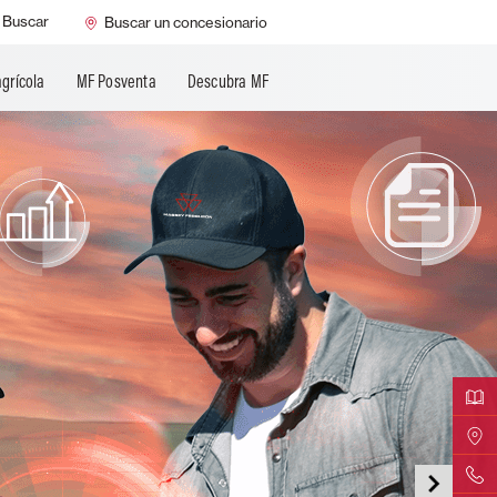
Buscar
Buscar un concesionario
agrícola
MF Posventa
Descubra MF
Descarga
Encontr
Contáct