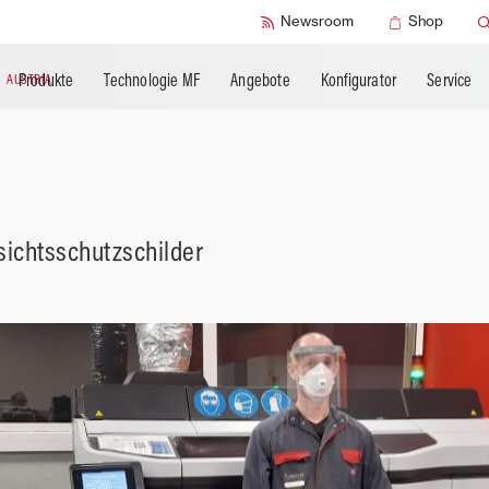
SMART Check
Newsroom
Shop
Produkte
Technologie MF
Angebote
Konfigurator
Service
N
AUSTRIA
sichtsschutzschilder