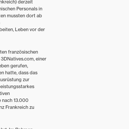
kreich) derzeit
nischen Personals in
ten mussten dort ab
n
beiten, Leben vor der
ten französischen
n 3DNatives.com, einer
eben gerufen,
n hatte, dass das
usrüstung zur
 leistungsstarkes
tiven
e nach 13.000
nz Frankreich zu