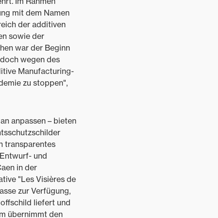
ehrt. Im Rahmen
terung mit dem Namen
reich der additiven
ren sowie der
chen war der Beginn
 jedoch wegen des
itive Manufacturing-
ndemie zu stoppen",
tan anpassen – bieten
tsschutzschilder
n transparentes
 Entwurf- und
aen in der
ative "Les Visières de
masse zur Verfügung,
ffschild liefert und
eam übernimmt den