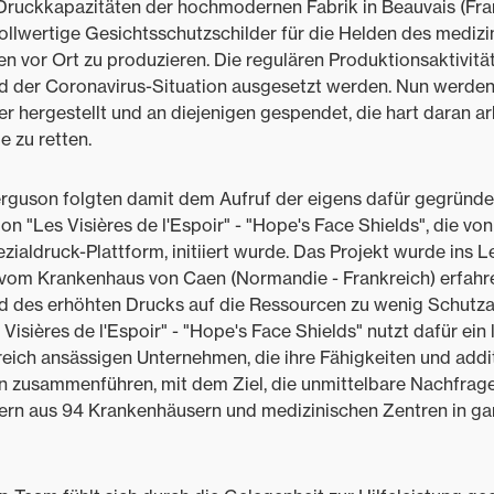
Druckkapazitäten der hochmodernen Fabrik in Beauvais (Fran
llwertige Gesichtsschutzschilder für die Helden des medizi
n vor Ort zu produzieren. Die regulären Produktionsaktivitä
d der Coronavirus-Situation ausgesetzt werden. Nun werde
r hergestellt und an diejenigen gespendet, die hart daran ar
 zu retten.
guson folgten damit dem Aufruf der eigens dafür gegründe
on "Les Visières de l'Espoir" - "Hope's Face Shields", die vo
ialdruck-Plattform, initiiert wurde. Das Projekt wurde ins L
om Krankenhaus von Caen (Normandie - Frankreich) erfahre
 des erhöhten Drucks auf die Ressourcen zu wenig Schutza
Visières de l'Espoir" - "Hope's Face Shields" nutzt dafür ein
eich ansässigen Unternehmen, die ihre Fähigkeiten und addi
n zusammenführen, mit dem Ziel, die unmittelbare Nachfrag
ern aus 94 Krankenhäusern und medizinischen Zentren in ga