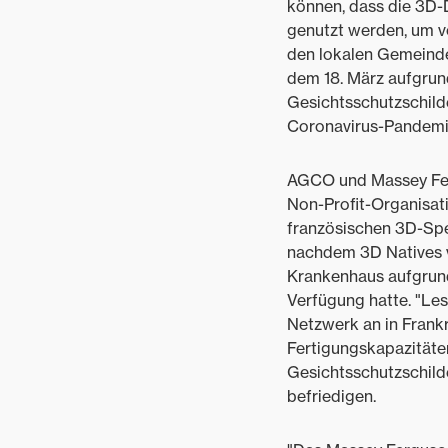
können, dass die 3D-
genutzt werden, um vo
den lokalen Gemeinde
dem 18. März aufgrun
Gesichtsschutzschilde
Coronavirus-Pandemie
AGCO und Massey Fer
Non-Profit-Organisati
französischen 3D-Spez
nachdem 3D Natives v
Krankenhaus aufgrund
Verfügung hatte. "Les 
Netzwerk an in Frankr
Fertigungskapazitäte
Gesichtsschutzschild
befriedigen.