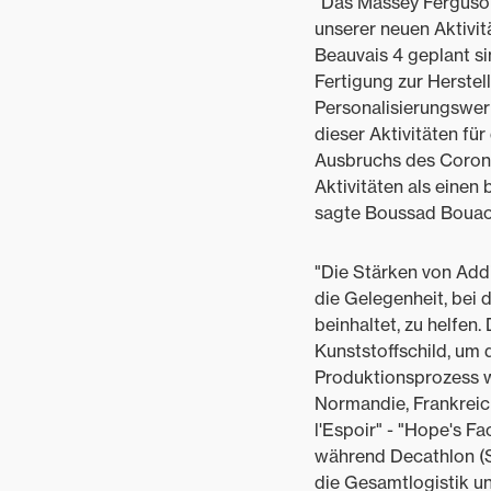
"Das Massey Ferguson
unserer neuen Aktivit
Beauvais 4 geplant si
Fertigung zur Herstel
Personalisierungswer
dieser Aktivitäten fü
Ausbruchs des Corona
Aktivitäten als einen
sagte Boussad Bouaou
"Die Stärken von Addi
die Gelegenheit, bei
beinhaltet, zu helfe
Kunststoffschild, um 
Produktionsprozess 
Normandie, Frankreich
l'Espoir" - "Hope's F
während Decathlon (Sp
die Gesamtlogistik u