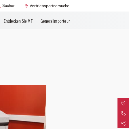
Suchen
Vertriebspartnersuche
Entdecken Sie MF
Generalimporteur
MF Vert
Kontakti
Teilen