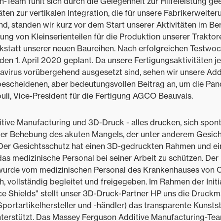
-Team fühlt sich durch die Gelegenheit zur Hilfeleistung ge
äten zur vertikalen Integration, die für unsere Fabrikerwei
nd, standen wir kurz vor dem Start unserer Aktivitäten im Be
lung von Kleinserienteilen für die Produktion unserer Trakto
kstatt unserer neuen Baureihen. Nach erfolgreichen Testwo
r den 1. April 2020 geplant. Da unsere Fertigungsaktivitäten
virus vorübergehend ausgesetzt sind, sehen wir unsere Add
 bescheidenen, aber bedeutungsvollen Beitrag an, um die Pa
li, Vice-President für die Fertigung AGCO Beauvais.
tive Manufacturing und 3D-Druck - alles drucken, sich spon
 der Behebung des akuten Mangels, der unter anderem Gesich
n. Der Gesichtsschutz hat einen 3D-gedruckten Rahmen und ei
das medizinische Personal bei seiner Arbeit zu schützen. Der
wurde vom medizinischen Personal des Krankenhauses von C
, vollständig begleitet und freigegeben. Im Rahmen der Initi
ace Shields" stellt unser 3D-Druck-Partner HP uns die Druck
ortartikelhersteller und -händler) das transparente Kunststo
nterstützt. Das Massey Ferguson Additive Manufacturing-T