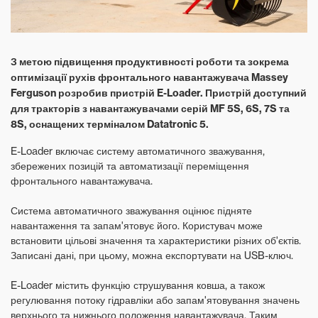
З метою підвищення продуктивності роботи та зокрема
оптимізації рухів фронтального навантажувача Massey
Ferguson розробив пристрій E-Loader. Пристрій доступний
для тракторів з навантажувачами серій MF 5S, 6S, 7S та
8S, оснащених терміналом Datatronic 5.
E-Loader включає систему автоматичного зважування,
збережених позицій та автоматизації переміщення
фронтального навантажувача.
Система автоматичного зважування оцінює підняте
навантаження та запам'ятовує його. Користувач може
встановити цільові значення та характеристики різних об'єктів.
Записані дані, при цьому, можна експортувати на USB-ключ.
E-Loader містить функцію струшування ковша, а також
регулювання потоку гідравліки або запам'ятовування значень
верхнього та нижнього положення навантажувача. Таким