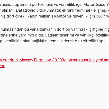
 arasında optimum performans ve verimlilik için Motor Gücü Yö
alır. MF Datatronic 5 dokunmatik ekranlı terminal gelişmiş, k
niş dört direkli kabin gelişmiş konfor ve güvenlik için 360° g
ulmasından bu yana dünyanın dört bir yanındaki çiftçilerin ç
etmelerine yardımcı oldu. Sağlam tasarımı ve yenilikçi özellik
üvenilirliğe olan bağlılığını temsil ederek onu çiftçilik toplul
a ederken, Massey Ferguson 2023'te pazara sunulan yeni ami
or.