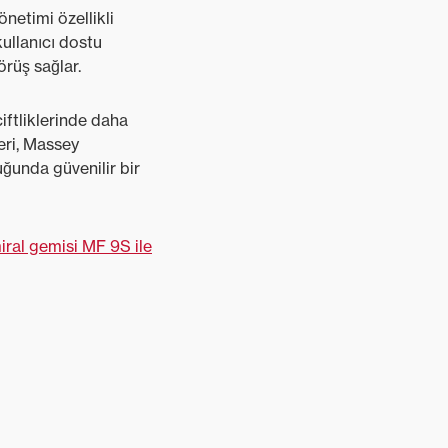
netimi özellikli
ullanıcı dostu
örüş sağlar.
iftliklerinde daha
leri, Massey
uğunda güvenilir bir
ral gemisi MF 9S ile