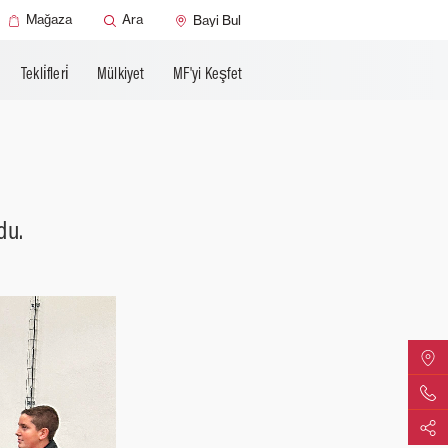
Mağaza
Ara
Bayi Bul
Tekli̇fleri̇
Mülkiyet
MF'yi Keşfet
du.
MF Bayi
Bize Ul
Paylaş