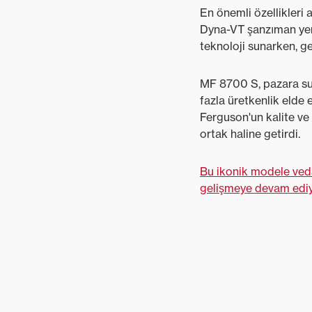
En önemli özellikleri
Dyna-VT şanzıman yer 
teknoloji sunarken, ge
MF 8700 S, pazara sun
fazla üretkenlik elde 
Ferguson'un kalite ve g
ortak haline getirdi.
Bu ikonik modele ved
gelişmeye devam ediy