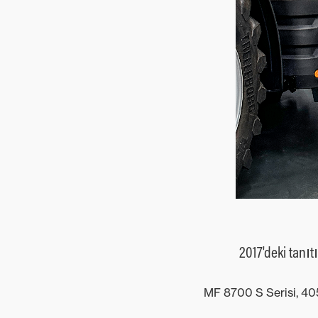
Çim ve Ot
Biçme
Makineleri
Karma
2017'deki tanıt
MF 8700 S Serisi, 405 