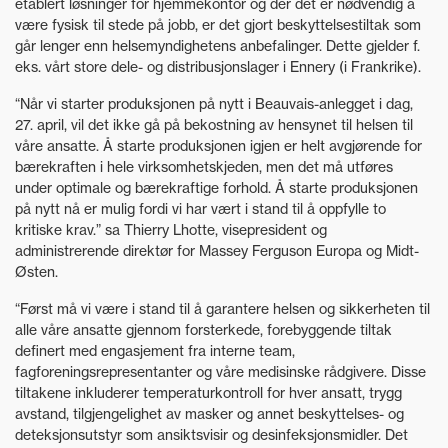
etablert løsninger for hjemmekontor og der det er nødvendig å
være fysisk til stede på jobb, er det gjort beskyttelsestiltak som
går lenger enn helsemyndighetens anbefalinger. Dette gjelder f.
eks. vårt store dele- og distribusjonslager i Ennery (i Frankrike).
“Når vi starter produksjonen på nytt i Beauvais-anlegget i dag,
27. april, vil det ikke gå på bekostning av hensynet til helsen til
våre ansatte. Å starte produksjonen igjen er helt avgjørende for
bærekraften i hele virksomhetskjeden, men det må utføres
under optimale og bærekraftige forhold. Å starte produksjonen
på nytt nå er mulig fordi vi har vært i stand til å oppfylle to
kritiske krav.” sa Thierry Lhotte, visepresident og
administrerende direktør for Massey Ferguson Europa og Midt-
Østen.
“Først må vi være i stand til å garantere helsen og sikkerheten til
alle våre ansatte gjennom forsterkede, forebyggende tiltak
definert med engasjement fra interne team,
fagforeningsrepresentanter og våre medisinske rådgivere. Disse
tiltakene inkluderer temperaturkontroll for hver ansatt, trygg
avstand, tilgjengelighet av masker og annet beskyttelses- og
deteksjonsutstyr som ansiktsvisir og desinfeksjonsmidler. Det