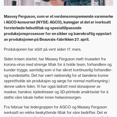
Massey Ferguson, som er et verdensomspennende varemerke
i AGCO-konsernet (NYSE: AGCO), kunngjør at det er iverksatt
forsterkede helsetiltak og spesialtilpassede
produksjonsprosesser for en sikker og bærekraftig oppstart
av produksjonen på Beauvais-fabrikken 27. april.
Produksjonen har stått på vent siden 17. mars.
Siden krisen startet, har Massey Ferguson møtt trusselen fra
korona-virus med strenge tiltak for å holde team, forhandlere og
kunder trygge, samtidig som vi har sikret kontinuerlig forhandler-
og kundestøtte. Det har vært nødvendig for at bøndene kunne
opprettholde sin produksjon og sørge for normal matforsyning i
denne usikre tiden. Vi har også bidratt med donasjoner av
masker, hansker, kjeledresser og 3D-printede ansiktsvisir for å
støtte våre lokale helter innen helseomsorgen.
Fra februar har ledergruppen for AGCO og Massey Ferguson
iverksatt en rekke beskyttende tiltak for våre bedrifter. Det er