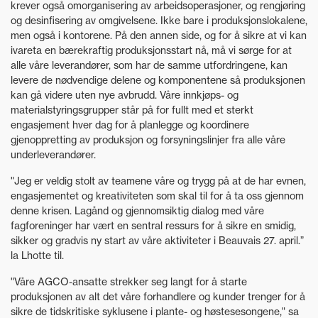
krever også omorganisering av arbeidsoperasjoner, og rengjøring
og desinfisering av omgivelsene. Ikke bare i produksjonslokalene,
men også i kontorene. På den annen side, og for å sikre at vi kan
ivareta en bærekraftig produksjonsstart nå, må vi sørge for at
alle våre leverandører, som har de samme utfordringene, kan
levere de nødvendige delene og komponentene så produksjonen
kan gå videre uten nye avbrudd. Våre innkjøps- og
materialstyringsgrupper står på for fullt med et sterkt
engasjement hver dag for å planlegge og koordinere
gjenoppretting av produksjon og forsyningslinjer fra alle våre
underleverandører.
"Jeg er veldig stolt av teamene våre og trygg på at de har evnen,
engasjementet og kreativiteten som skal til for å ta oss gjennom
denne krisen. Lagånd og gjennomsiktig dialog med våre
fagforeninger har vært en sentral ressurs for å sikre en smidig,
sikker og gradvis ny start av våre aktiviteter i Beauvais 27. april.”
la Lhotte til.
"Våre AGCO-ansatte strekker seg langt for å starte
produksjonen av alt det våre forhandlere og kunder trenger for å
sikre de tidskritiske syklusene i plante- og høstesesongene," sa