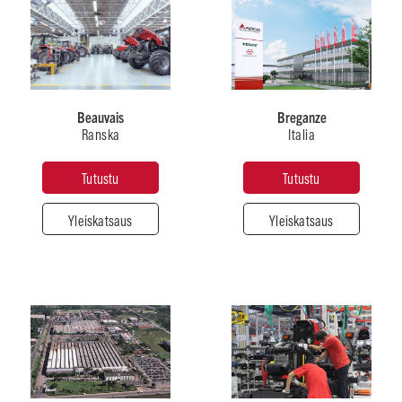
Ranska
Italia
Beauvais
Breganze
Ranska
Italia
Tuotantotyyppi
Tuotantotyyppi
Traktorit
Leikkuupuimurit
Tutustu
Tutustu
Yleiskatsaus
Yleiskatsaus
Työntekijöiden
Työntekijöiden
määrä
määrä
2300+
900+
Pinta-
Pinta-
Brasilia
ala
ala
Kiina
yhteensä
yhteensä
Yli 54
25