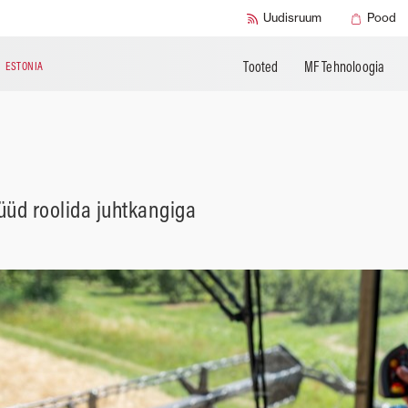
Täiendavad tooted
Mogi das Cruzes
Changzhou
Tehniline kirja
Uudisruum
Pood
Tooted
MF Tehnoloogia
N
ESTONIA
üd roolida juhtkangiga