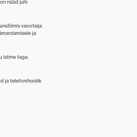
 on nüüd juhi
urežiimis vaootsija
 hämardamisele ja
u istme taga.
d ja telefonihoidik