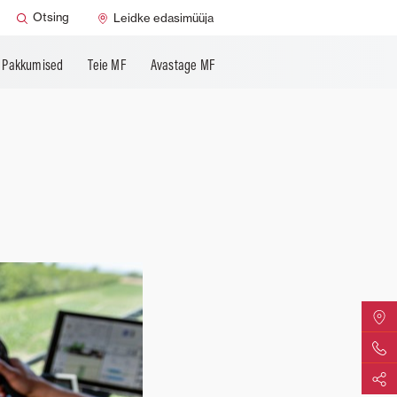
ndus
Otsing
Leidke edasimüüja
Pakkumised
Teie MF
Avastage MF
Otsige 
Võtke m
Jagage