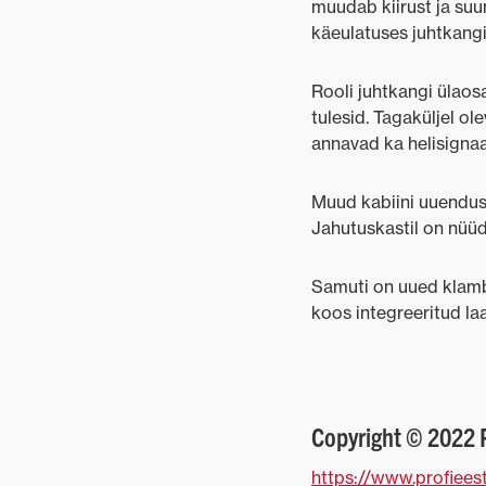
muudab kiirust ja suu
käeulatuses juhtkangi
Rooli juhtkangi ülaos
tulesid. Tagaküljel o
annavad ka helisignaal
Muud kabiini uuendus
Jahutuskastil on nüüd
Samuti on uued klambr
koos integreeritud la
Copyright © 2022 
https://www.profiees