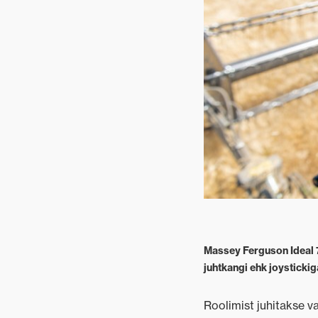
Pinnase
hooldus
Segafarm
Massey Ferguson Ideal 7
juhtkangi ehk joysticki
Roolimist juhitakse v