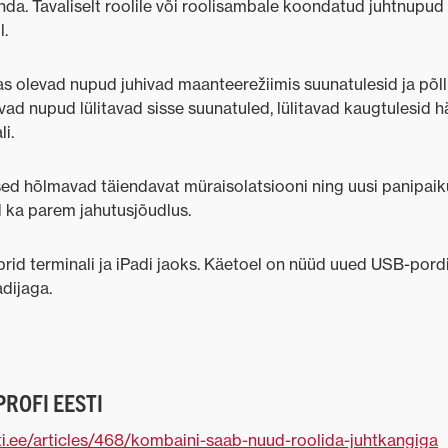
nda. Tavaliselt roolile või roolisambale koondatud juhtnupud
l.
as olevad nupud juhivad maanteerežiimis suunatulesid ja põll
levad nupud lülitavad sisse suunatuled, lülitavad kaugtulesid
i.
ed hõlmavad täiendavat müraisolatsiooni ning uusi panipaik
 ka parem jahutusjõudlus.
id terminali ja iPadi jaoks. Käetoel on nüüd uued USB-pordi
adijaga.
PROFI EESTI
ti.ee/articles/468/kombaini-saab-nuud-roolida-juhtkangiga