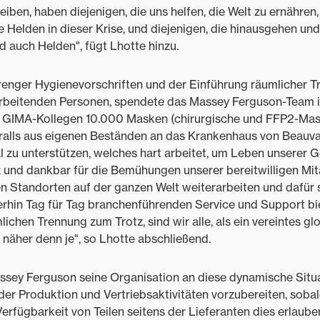
eiben, haben diejenigen, die uns helfen, die Welt zu ernähren
le Helden in dieser Krise, und diejenigen, die hinausgehen u
nd auch Helden", fügt Lhotte hinzu.
renger Hygienevorschriften und der Einführung räumliche
 arbeitenden Personen, spendete das Massey Ferguson-Team 
 GIMA-Kollegen 10.000 Masken (chirurgische und FFP2-Mas
lls aus eigenen Beständen an das Krankenhaus von Beauvai
 zu unterstützen, welches hart arbeitet, um Leben unserer 
lz und dankbar für die Bemühungen unserer bereitwilligen Mita
n Standorten auf der ganzen Welt weiterarbeiten und dafür 
rhin Tag für Tag branchenführenden Service und Support bi
chen Trennung zum Trotz, sind wir alle, als ein vereintes g
näher denn je", so Lhotte abschließend.
ssey Ferguson seine Organisation an diese dynamische Situa
er Produktion und Vertriebsaktivitäten vorzubereiten, sobal
rfügbarkeit von Teilen seitens der Lieferanten dies erlaube