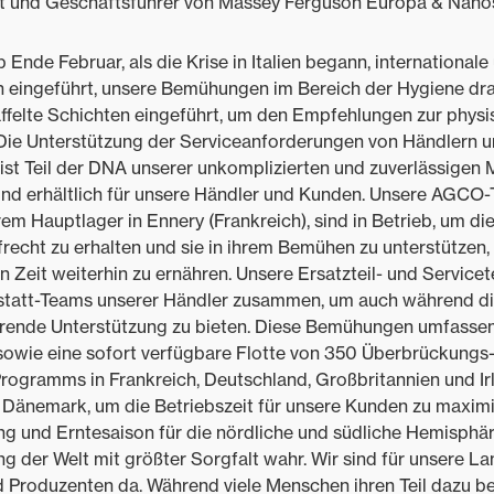
nt und Geschäftsführer von Massey Ferguson Europa & Nahos
Ende Februar, als die Krise in Italien begann, internationale
eingeführt, unsere Bemühungen im Bereich der Hygiene dra
affelte Schichten eingeführt, um den Empfehlungen zur phys
Die Unterstützung der Serviceanforderungen von Händlern u
 ist Teil der DNA unserer unkomplizierten und zuverlässigen M
nd erhältlich für unsere Händler und Kunden. Unsere AGCO-T
m Hauptlager in Ennery (Frankreich), sind in Betrieb, um die
recht zu erhalten und sie in ihrem Bemühen zu unterstützen, 
 Zeit weiterhin zu ernähren. Unsere Ersatzteil- und Service
kstatt-Teams unserer Händler zusammen, um auch während d
ende Unterstützung zu bieten. Diese Bemühungen umfassen 
 sowie eine sofort verfügbare Flotte von 350 Überbrückungs-
gramms in Frankreich, Deutschland, Großbritannien und Irlan
Dänemark, um die Betriebszeit für unsere Kunden zu maximi
ung und Erntesaison für die nördliche und südliche Hemisphä
ng der Welt mit größter Sorgfalt wahr. Wir sind für unsere La
Produzenten da. Während viele Menschen ihren Teil dazu b