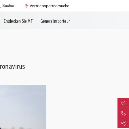
Suchen
Vertriebspartnersuche
Entdecken Sie MF
Generalimporteur
ronavirus
MF Vert
Kontakti
Teilen