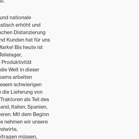
t.
 und nationale
stisch erhöht und
ischen Distanzierung
nd Kunden hat für uns
arke! Bis heute ist
eilelager,
 Produktivität
die Welt in dieser
teams arbeiten
iesem schwierigen
die Lieferung von
Traktoren als Teil des
d, Italien, Spanien,
eren. Mit dem Beginn
re nehmen wir unsere
ndwirte,
eitragen müssen,