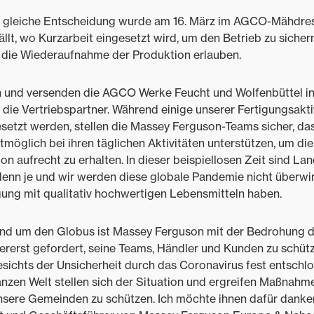
ie gleiche Entscheidung wurde am 16. März im AGCO-Mähdre
ällt, wo Kurzarbeit eingesetzt wird, um den Betrieb zu sichern
ie Wiederaufnahme der Produktion erlauben.
n und versenden die AGCO Werke Feucht und Wolfenbüttel in
 die Vertriebspartner. Während einige unserer Fertigungsakti
etzt werden, stellen die Massey Ferguson-Teams sicher, das
möglich bei ihren täglichen Aktivitäten unterstützen, um die
n aufrecht zu erhalten. In dieser beispiellosen Zeit sind La
denn je und wir werden diese globale Pandemie nicht überwi
ung mit qualitativ hochwertigen Lebensmitteln haben.
 rund um den Globus ist Massey Ferguson mit der Bedrohung 
lererst gefordert, seine Teams, Händler und Kunden zu schütze
ichts der Unsicherheit durch das Coronavirus fest entschlo
anzen Welt stellen sich der Situation und ergreifen Maßnahme
sere Gemeinden zu schützen. Ich möchte ihnen dafür danken"