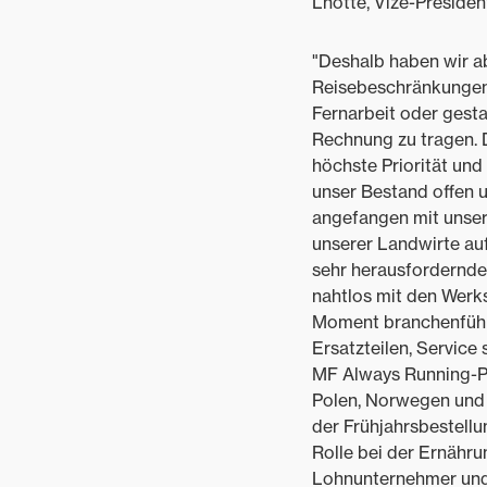
Lhotte, Vize-Preside
"Deshalb haben wir ab 
Reisebeschränkungen 
Fernarbeit oder gest
Rechnung zu tragen. 
höchste Priorität und
unser Bestand offen u
angefangen mit unsere
unserer Landwirte auf
sehr herausfordernden
nahtlos mit den Wer
Moment branchenführ
Ersatzteilen, Service
MF Always Running-Pro
Polen, Norwegen und 
der Frühjahrsbestell
Rolle bei der Ernähru
Lohnunternehmer und 