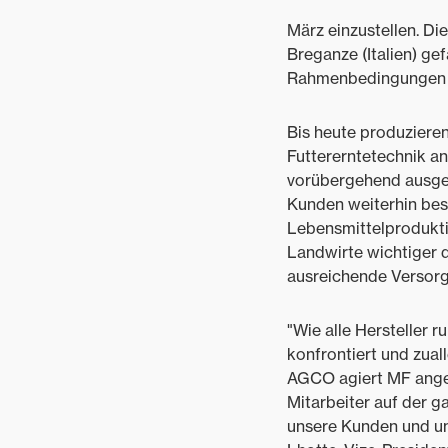
März einzustellen. D
Breganze (Italien) gef
Rahmenbedingungen d
Bis heute produziere
Futtererntetechnik an
vorübergehend ausges
Kunden weiterhin best
Lebensmittelproduktio
Landwirte wichtiger 
ausreichende Versorg
"Wie alle Hersteller
konfrontiert und zual
AGCO agiert MF anges
Mitarbeiter auf der g
unsere Kunden und un