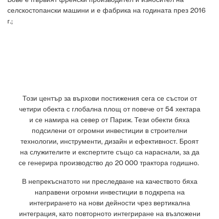
селскостопански машини и е фабрика на годината през 2016
г.;
Този център за върхови постижения сега се състои от
четири обекта с глобална площ от повече от 54 хектара
и се намира на север от Париж. Тези обекти бяха
подсилени от огромни инвестиции в строителни
технологии, инструменти, дизайн и ефективност. Броят
на служителите и експертите също са нараснали, за да
се генерира производство до 20 000 трактора годишно.
В непрекъснатото ни преследване на качеството бяха
направени огромни инвестиции в подкрепа на
интегрирането на нови дейности чрез вертикална
интеграция, като повторното интегриране на възложени