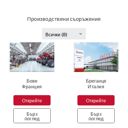
Производствени съоръжения
Франция
Италия
Бове
Бреганце
Франция
Италия
Вид
Вид
производство
производство
Открийте
Открийте
Трактори
Комбайни
Бърз
Бърз
поглед
поглед
Брой
Брой