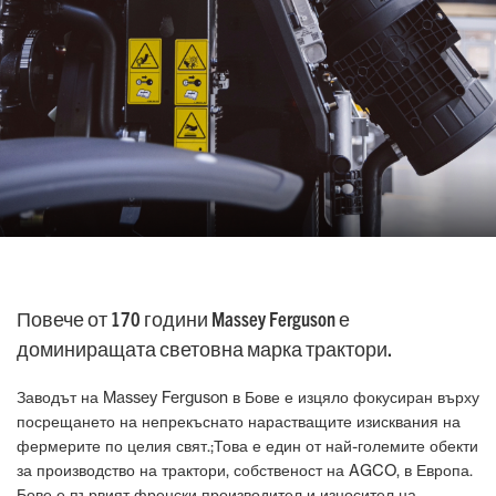
Повече от 170 години Massey Ferguson е
доминиращата световна марка трактори.
Заводът на Massey Ferguson в Бове е изцяло фокусиран върху
посрещането на непрекъснато нарастващите изисквания на
фермерите по целия свят.;Това е един от най-големите обекти
за производство на трактори, собственост на AGCO, в Европа.
Бове е първият френски производител и износител на